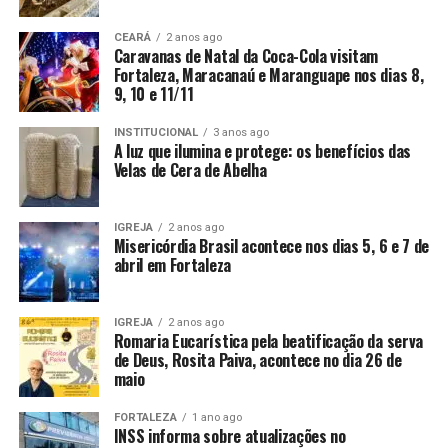
CEARÁ
2 anos ago
Caravanas de Natal da Coca-Cola visitam
Fortaleza, Maracanaú e Maranguape nos dias 8,
9, 10 e 11/11
INSTITUCIONAL
3 anos ago
A luz que ilumina e protege: os benefícios das
Velas de Cera de Abelha
IGREJA
2 anos ago
Misericórdia Brasil acontece nos dias 5, 6 e 7 de
abril em Fortaleza
IGREJA
2 anos ago
Romaria Eucarística pela beatificação da serva
de Deus, Rosita Paiva, acontece no dia 26 de
maio
FORTALEZA
1 ano ago
INSS informa sobre atualizações no