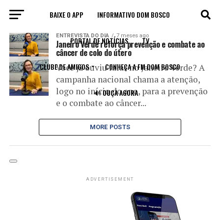
BAIXE O APP
INFORMATIVO DOM BOSCO
All posts tagged "colo do útero"
ENTREVISTA DO DIA
7 meses ago
PORTAL DE NOTÍCIAS
TV
Janeiro Verde reforça prevenção e combate ao
câncer de colo do útero
CLUBE DE AMIGOS
CONHEÇA A FM DOM BOSCO
Você já ouviu falar no Janeiro Verde? A
campanha nacional chama a atenção,
logo no início do ano, para a prevenção
🔊 OUÇA AGORA
e o combate ao câncer...
MORE POSTS
ADVERTISEMENT