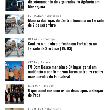
direcionamento de segurados da Agência em
Messejana
FORTALEZA
2 anos ago
Maioria das lojas do Centro funciona no feriado
de 7 de setembro
CEARÁ
2 anos ago
Confira o que abre e fecha em Fortaleza no
feriado de São José (19/03)
CEARÁ
1 ano ago
FM Dom Bosco mantém o 3º lugar geral em
audiência e confirma sua força entre as rádios
mais ouvidas de Fortaleza!
IGREJA
1 ano ago
O que acontece com os cardeais após a eleição
do Papa
FORTALEZA
3 anos ago