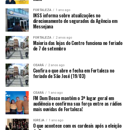
FORTALEZA
1 ano ago
INSS informa sobre atualizações no
direcionamento de segurados da Agência em
Messejana
FORTALEZA
2 anos ago
Maioria das lojas do Centro funciona no feriado
de 7 de setembro
CEARÁ
2 anos ago
Confira o que abre e fecha em Fortaleza no
feriado de São José (19/03)
CEARÁ
1 ano ago
FM Dom Bosco mantém o 3º lugar geral em
audiência e confirma sua força entre as rádios
mais ouvidas de Fortaleza!
IGREJA
1 ano ago
O que acontece com os cardeais após a eleição