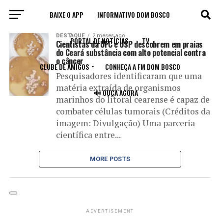
BAIXE O APP
INFORMATIVO DOM BOSCO
All posts tagged "compostos"
DESTAQUE
2 meses ago
PORTAL DE NOTÍCIAS
TV
Cientistas da UFC e USP descobrem em praias
do Ceará substância com alto potencial contra
o câncer
CLUBE DE AMIGOS
CONHEÇA A FM DOM BOSCO
Pesquisadores identificaram que uma
matéria extraída de organismos
🔊 OUÇA AGORA
marinhos do litoral cearense é capaz de
combater células tumorais (Créditos da
imagem: Divulgação) Uma parceria
científica entre...
MORE POSTS
ADVERTISEMENT