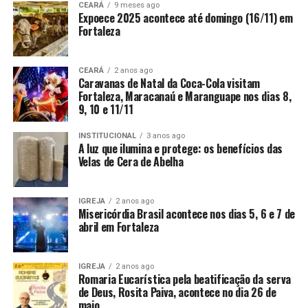
CEARÁ
9 meses ago
Expoece 2025 acontece até domingo (16/11) em
Fortaleza
CEARÁ
2 anos ago
Caravanas de Natal da Coca-Cola visitam
Fortaleza, Maracanaú e Maranguape nos dias 8,
9, 10 e 11/11
INSTITUCIONAL
3 anos ago
A luz que ilumina e protege: os benefícios das
Velas de Cera de Abelha
IGREJA
2 anos ago
Misericórdia Brasil acontece nos dias 5, 6 e 7 de
abril em Fortaleza
IGREJA
2 anos ago
Romaria Eucarística pela beatificação da serva
de Deus, Rosita Paiva, acontece no dia 26 de
maio