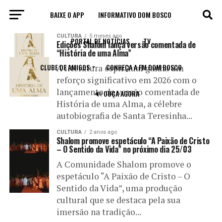
BAIXE O APP
INFORMATIVO DOM BOSCO
All posts tagged "comunidade Shalom"
CULTURA
5 meses ago
PORTAL DE NOTÍCIAS
TV
Edições Shalom lança versão comentada de
“História de uma Alma”
CLUBE DE AMIGOS
CONHEÇA A FM DOM BOSCO
A literatura espiritual ganha um
reforço significativo em 2026 com o
lançamento da versão comentada de
🔊 OUÇA AGORA
História de uma Alma, a célebre
autobiografia de Santa Teresinha...
CULTURA
2 anos ago
Shalom promove espetáculo “A Paixão de Cristo
– O Sentido da Vida” no próximo dia 25/03
A Comunidade Shalom promove o
espetáculo “A Paixão de Cristo – O
Sentido da Vida”, uma produção
cultural que se destaca pela sua
imersão na tradição...