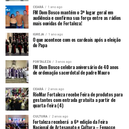
CEARÁ
1 ano ago
FM Dom Bosco mantém o 3º lugar geral em
audiência e confirma sua força entre as rádios
mais ouvidas de Fortaleza!
IGREJA
1 ano ago
O que acontece com os cardeais após a eleição
do Papa
FORTALEZA
3 anos ago
FM Dom Bosco celebra aniversário de 40 anos
de ordenação sacerdotal de padre Mauro
CEARÁ
2 anos ago
RioMar Fortaleza recebe Feira de produtos para
gestantes com entrada gratuita a partir de
quarta-feira (4)
CULTURA
2 anos ago
Fortaleza receberá a 6ª edição da Feira
Nacional de Artesanato e Cultura – Fenacce