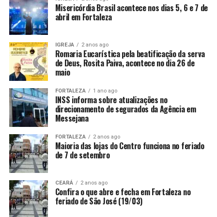
Misericórdia Brasil acontece nos dias 5, 6 e 7 de
abril em Fortaleza
IGREJA
2 anos ago
Romaria Eucarística pela beatificação da serva
de Deus, Rosita Paiva, acontece no dia 26 de
maio
FORTALEZA
1 ano ago
INSS informa sobre atualizações no
direcionamento de segurados da Agência em
Messejana
FORTALEZA
2 anos ago
Maioria das lojas do Centro funciona no feriado
de 7 de setembro
CEARÁ
2 anos ago
Confira o que abre e fecha em Fortaleza no
feriado de São José (19/03)