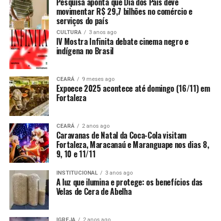
Pesquisa aponta que Dia dos Pais deve
movimentar R$ 29,7 bilhões no comércio e
serviços do país
CULTURA
3 anos ago
IV Mostra Infinita debate cinema negro e
indígena no Brasil
CEARÁ
9 meses ago
Expoece 2025 acontece até domingo (16/11) em
Fortaleza
CEARÁ
2 anos ago
Caravanas de Natal da Coca-Cola visitam
Fortaleza, Maracanaú e Maranguape nos dias 8,
9, 10 e 11/11
INSTITUCIONAL
3 anos ago
A luz que ilumina e protege: os benefícios das
Velas de Cera de Abelha
IGREJA
2 anos ago