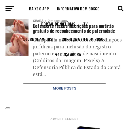
BAIXE O APP
INFORMATIVO DOM BOSCO
All posts tagged "Conciliação"
CEARÁ
2 meses ago
PORTAL DE NOTÍCIAS
TV
Defensoria recebe inscrições para mutirão
gratuito de reconhecimento de paternidade
CLUBE DE AMIGOS
CONHEÇA A FM DOM BOSCO
Campanha nacional oferece mediações
jurídicas para inclusão do registro
paterno em certidões de nascimento
🔊 OUÇA AGORA
(Créditos da imagem: Pexels) A
Defensoria Pública do Estado do Ceará
está...
MORE POSTS
ADVERTISEMENT