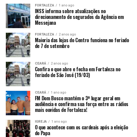
FORTALEZA
1 ano ago
INSS informa sobre atualizações no
direcionamento de segurados da Agência em
Messejana
FORTALEZA
2 anos ago
Maioria das lojas do Centro funciona no feriado
de 7 de setembro
CEARÁ
2 anos ago
Confira o que abre e fecha em Fortaleza no
feriado de São José (19/03)
CEARÁ
1 ano ago
FM Dom Bosco mantém o 3º lugar geral em
audiência e confirma sua força entre as rádios
mais ouvidas de Fortaleza!
IGREJA
1 ano ago
O que acontece com os cardeais após a eleição
do Papa