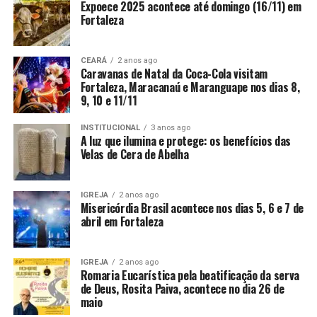
Expoece 2025 acontece até domingo (16/11) em
Fortaleza
CEARÁ
2 anos ago
Caravanas de Natal da Coca-Cola visitam
Fortaleza, Maracanaú e Maranguape nos dias 8,
9, 10 e 11/11
INSTITUCIONAL
3 anos ago
A luz que ilumina e protege: os benefícios das
Velas de Cera de Abelha
IGREJA
2 anos ago
Misericórdia Brasil acontece nos dias 5, 6 e 7 de
abril em Fortaleza
IGREJA
2 anos ago
Romaria Eucarística pela beatificação da serva
de Deus, Rosita Paiva, acontece no dia 26 de
maio