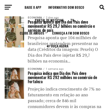
BAIXE O APP
INFORMATIVO DOM BOSCO
All posts tagged "consumidores"
ECONOMIA
2 dias ago
PORTAL DE NOTÍCIAS
TV
Pesquisa aponta que Dia dos Pais deve
movimentar R$ 29,7 bilhões no comércio e
serviços do país
CLUBE DE AMIGOS
CONHEÇA A FM DOM BOSCO
Pesquisa aponta que 104 milhões de
brasileiros pretendem presentear na
🔊 OUÇA AGORA
data (Créditos da imagem: Pexels) O
Dia dos Pais deve injetar R$ 29,7
bilhões na economia...
ECONOMIA
1 semana ago
Pesquisa indica que Dia dos Pais deve
movimentar R$ 292 milhões no comércio de
Fortaleza
Projeção indica crescimento de 7% no
faturamento em relação ao ano
passado; cerca de 846 mil
consumidores devem ir às compras na