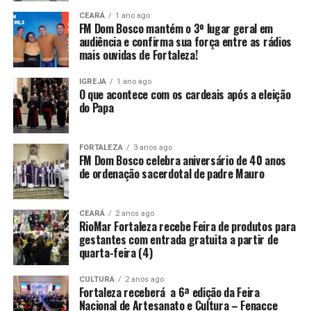
CEARÁ
1 ano ago
FM Dom Bosco mantém o 3º lugar geral em
audiência e confirma sua força entre as rádios
mais ouvidas de Fortaleza!
IGREJA
1 ano ago
O que acontece com os cardeais após a eleição
do Papa
FORTALEZA
3 anos ago
FM Dom Bosco celebra aniversário de 40 anos
de ordenação sacerdotal de padre Mauro
CEARÁ
2 anos ago
RioMar Fortaleza recebe Feira de produtos para
gestantes com entrada gratuita a partir de
quarta-feira (4)
CULTURA
2 anos ago
Fortaleza receberá a 6ª edição da Feira
Nacional de Artesanato e Cultura – Fenacce