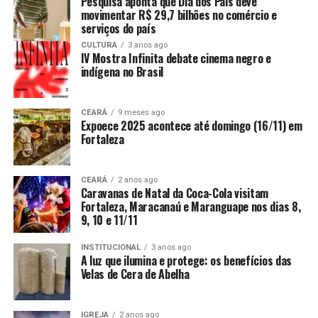
Pesquisa aponta que Dia dos Pais deve
movimentar R$ 29,7 bilhões no comércio e
serviços do país
CULTURA
3 anos ago
IV Mostra Infinita debate cinema negro e
indígena no Brasil
CEARÁ
9 meses ago
Expoece 2025 acontece até domingo (16/11) em
Fortaleza
CEARÁ
2 anos ago
Caravanas de Natal da Coca-Cola visitam
Fortaleza, Maracanaú e Maranguape nos dias 8,
9, 10 e 11/11
INSTITUCIONAL
3 anos ago
A luz que ilumina e protege: os benefícios das
Velas de Cera de Abelha
IGREJA
2 anos ago