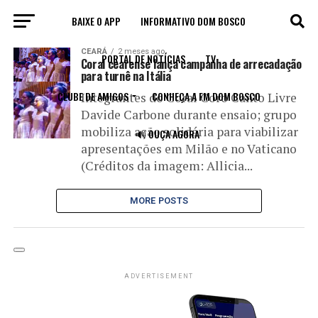
BAIXE O APP
INFORMATIVO DOM BOSCO
All posts tagged "custos"
CEARÁ
2 meses ago
PORTAL DE NOTÍCIAS
TV
Coral cearense lança campanha de arrecadação
para turnê na Itália
CLUBE DE AMIGOS
CONHEÇA A FM DOM BOSCO
Integrantes do Coral Coro Canto Livre
Davide Carbone durante ensaio; grupo
mobiliza ação solidária para viabilizar
🔊 OUÇA AGORA
apresentações em Milão e no Vaticano
(Créditos da imagem: Allicia...
MORE POSTS
ADVERTISEMENT