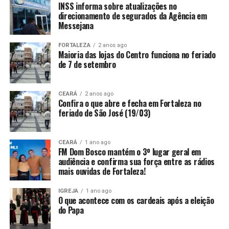
INSS informa sobre atualizações no
direcionamento de segurados da Agência em
Messejana
FORTALEZA
2 anos ago
Maioria das lojas do Centro funciona no feriado
de 7 de setembro
CEARÁ
2 anos ago
Confira o que abre e fecha em Fortaleza no
feriado de São José (19/03)
CEARÁ
1 ano ago
FM Dom Bosco mantém o 3º lugar geral em
audiência e confirma sua força entre as rádios
mais ouvidas de Fortaleza!
IGREJA
1 ano ago
O que acontece com os cardeais após a eleição
do Papa