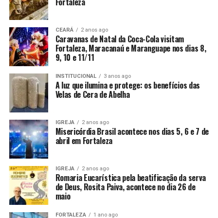
Fortaleza
CEARÁ
2 anos ago
Caravanas de Natal da Coca-Cola visitam
Fortaleza, Maracanaú e Maranguape nos dias 8,
9, 10 e 11/11
INSTITUCIONAL
3 anos ago
A luz que ilumina e protege: os benefícios das
Velas de Cera de Abelha
IGREJA
2 anos ago
Misericórdia Brasil acontece nos dias 5, 6 e 7 de
abril em Fortaleza
IGREJA
2 anos ago
Romaria Eucarística pela beatificação da serva
de Deus, Rosita Paiva, acontece no dia 26 de
maio
FORTALEZA
1 ano ago