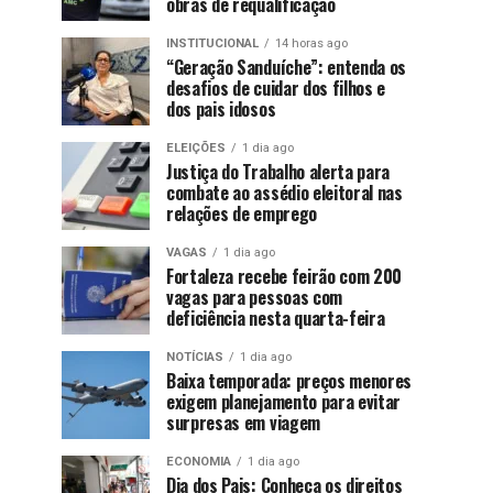
obras de requalificação
INSTITUCIONAL
14 horas ago
“Geração Sanduíche”: entenda os
desafios de cuidar dos filhos e
dos pais idosos
ELEIÇÕES
1 dia ago
Justiça do Trabalho alerta para
combate ao assédio eleitoral nas
relações de emprego
VAGAS
1 dia ago
Fortaleza recebe feirão com 200
vagas para pessoas com
deficiência nesta quarta-feira
NOTÍCIAS
1 dia ago
Baixa temporada: preços menores
exigem planejamento para evitar
surpresas em viagem
ECONOMIA
1 dia ago
Dia dos Pais: Conheça os direitos