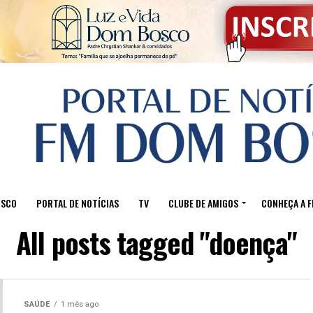
OSCO
PORTAL DE NOTÍCIAS
TV
CLUBE DE AMIGOS
CONHEÇA A 
All posts tagged "doença"
SAÚDE
1 mês ago