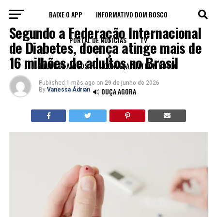
BAIXE O APP
INFORMATIVO DOM BOSCO
SAÚDE
Segundo a Federação Internacional
PORTAL DE NOTÍCIAS
TV
de Diabetes, doença atinge mais de
16 milhões de adultos no Brasil
CLUBE DE AMIGOS
CONHEÇA A FM DOM BOSCO
Published
1 mês ago
on
29 de junho de 2026
By
Vanessa Ádrian
🔊 OUÇA AGORA