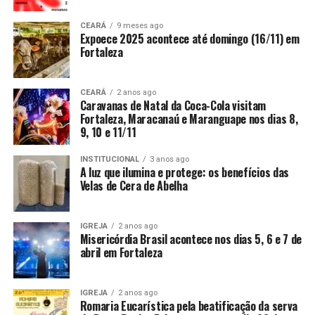
CEARÁ
9 meses ago
Expoece 2025 acontece até domingo (16/11) em
Fortaleza
CEARÁ
2 anos ago
Caravanas de Natal da Coca-Cola visitam
Fortaleza, Maracanaú e Maranguape nos dias 8,
9, 10 e 11/11
INSTITUCIONAL
3 anos ago
A luz que ilumina e protege: os benefícios das
Velas de Cera de Abelha
IGREJA
2 anos ago
Misericórdia Brasil acontece nos dias 5, 6 e 7 de
abril em Fortaleza
IGREJA
2 anos ago
Romaria Eucarística pela beatificação da serva