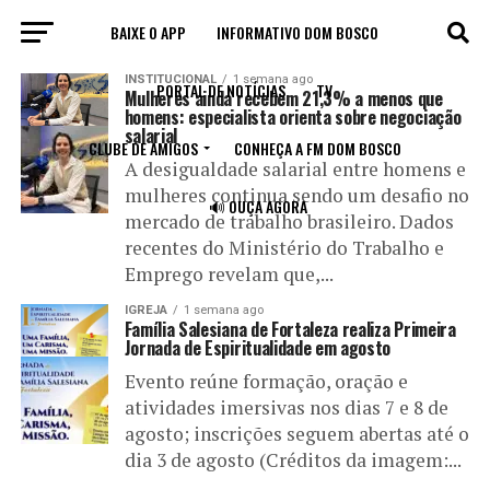
BAIXE O APP
INFORMATIVO DOM BOSCO
All posts tagged "Dom Bosco"
INSTITUCIONAL
1 semana ago
PORTAL DE NOTÍCIAS
TV
Mulheres ainda recebem 21,3% a menos que
homens: especialista orienta sobre negociação
salarial
CLUBE DE AMIGOS
CONHEÇA A FM DOM BOSCO
A desigualdade salarial entre homens e
mulheres continua sendo um desafio no
🔊 OUÇA AGORA
mercado de trabalho brasileiro. Dados
recentes do Ministério do Trabalho e
Emprego revelam que,...
IGREJA
1 semana ago
Família Salesiana de Fortaleza realiza Primeira
Jornada de Espiritualidade em agosto
Evento reúne formação, oração e
atividades imersivas nos dias 7 e 8 de
agosto; inscrições seguem abertas até o
dia 3 de agosto (Créditos da imagem:...