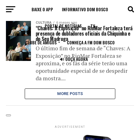
BAIXE O APP
INFORMATIVO DOM BOSCO
All posts tagged "dubladores"
CULTURA
6 meses ago
PORTAL DE NOTÍCIAS
TV
“Chaves: A Exposição” no RioMar Fortaleza terá
presença de dubladores oficiais da Chiquinha e
do Seu Madruga
CLUBE DE AMIGOS
CONHEÇA A FM DOM BOSCO
O último fim de semana de “Chaves: A
Exposição” no RioMar Fortaleza se
🔊 OUÇA AGORA
aproxima, e os fãs da série terão uma
oportunidade especial de se despedir
da mostra....
MORE POSTS
ADVERTISEMENT