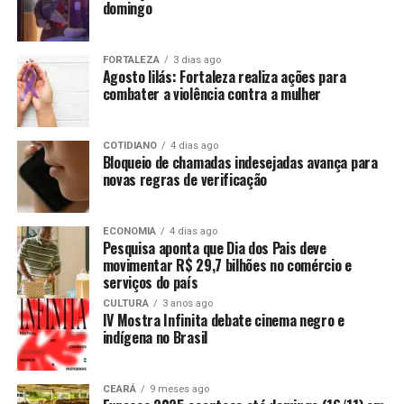
domingo
FORTALEZA
3 dias ago
Agosto lilás: Fortaleza realiza ações para
combater a violência contra a mulher
COTIDIANO
4 dias ago
Bloqueio de chamadas indesejadas avança para
novas regras de verificação
ECONOMIA
4 dias ago
Pesquisa aponta que Dia dos Pais deve
movimentar R$ 29,7 bilhões no comércio e
serviços do país
CULTURA
3 anos ago
IV Mostra Infinita debate cinema negro e
indígena no Brasil
CEARÁ
9 meses ago