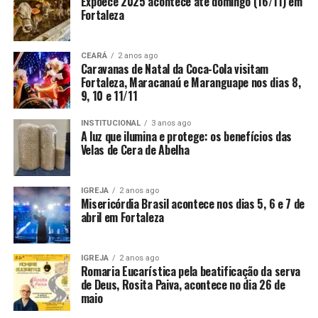
Expoece 2025 acontece até domingo (16/11) em
Fortaleza
CEARÁ
2 anos ago
Caravanas de Natal da Coca-Cola visitam
Fortaleza, Maracanaú e Maranguape nos dias 8,
9, 10 e 11/11
INSTITUCIONAL
3 anos ago
A luz que ilumina e protege: os benefícios das
Velas de Cera de Abelha
IGREJA
2 anos ago
Misericórdia Brasil acontece nos dias 5, 6 e 7 de
abril em Fortaleza
IGREJA
2 anos ago
Romaria Eucarística pela beatificação da serva
de Deus, Rosita Paiva, acontece no dia 26 de
maio