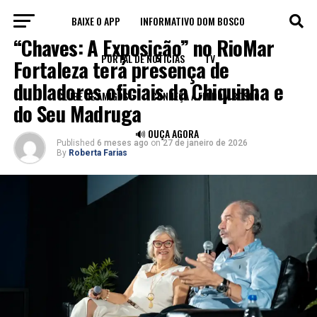
BAIXE O APP
INFORMATIVO DOM BOSCO
CULTURA
“Chaves: A Exposição” no RioMar
PORTAL DE NOTÍCIAS
TV
Fortaleza terá presença de
dubladores oficiais da Chiquinha e
CLUBE DE AMIGOS
CONHEÇA A FM DOM BOSCO
do Seu Madruga
🔊 OUÇA AGORA
Published
6 meses ago
on
27 de janeiro de 2026
By
Roberta Farias