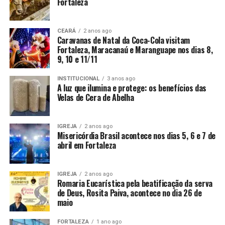
Fortaleza
CEARÁ
2 anos ago
Caravanas de Natal da Coca-Cola visitam
Fortaleza, Maracanaú e Maranguape nos dias 8,
9, 10 e 11/11
INSTITUCIONAL
3 anos ago
A luz que ilumina e protege: os benefícios das
Velas de Cera de Abelha
IGREJA
2 anos ago
Misericórdia Brasil acontece nos dias 5, 6 e 7 de
abril em Fortaleza
IGREJA
2 anos ago
Romaria Eucarística pela beatificação da serva
de Deus, Rosita Paiva, acontece no dia 26 de
maio
FORTALEZA
1 ano ago