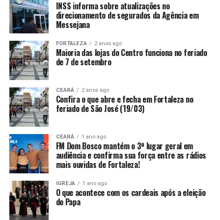
INSS informa sobre atualizações no
direcionamento de segurados da Agência em
Messejana
FORTALEZA
2 anos ago
Maioria das lojas do Centro funciona no feriado
de 7 de setembro
CEARÁ
2 anos ago
Confira o que abre e fecha em Fortaleza no
feriado de São José (19/03)
CEARÁ
1 ano ago
FM Dom Bosco mantém o 3º lugar geral em
audiência e confirma sua força entre as rádios
mais ouvidas de Fortaleza!
IGREJA
1 ano ago
O que acontece com os cardeais após a eleição
do Papa