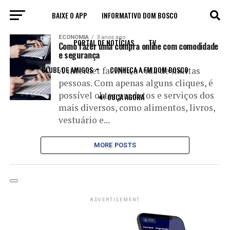
BAIXE O APP
INFORMATIVO DOM BOSCO
All posts tagged "e-commerce"
ECONOMIA
3 anos ago
PORTAL DE NOTÍCIAS
TV
Como fazer uma compra online com comodidade
e segurança
CLUBE DE AMIGOS
CONHEÇA A FM DOM BOSCO
A internet facilita a vida de muitas
pessoas. Com apenas alguns cliques, é
possível obter produtos e serviços dos
🔊 OUÇA AGORA
mais diversos, como alimentos, livros,
vestuário e...
MORE POSTS
ADVERTISEMENT