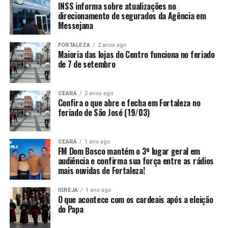
INSS informa sobre atualizações no
direcionamento de segurados da Agência em
Messejana
FORTALEZA
2 anos ago
Maioria das lojas do Centro funciona no feriado
de 7 de setembro
CEARÁ
2 anos ago
Confira o que abre e fecha em Fortaleza no
feriado de São José (19/03)
CEARÁ
1 ano ago
FM Dom Bosco mantém o 3º lugar geral em
audiência e confirma sua força entre as rádios
mais ouvidas de Fortaleza!
IGREJA
1 ano ago
O que acontece com os cardeais após a eleição
do Papa