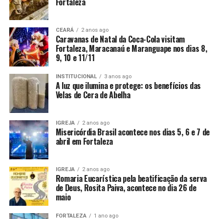
Fortaleza
CEARÁ
2 anos ago
Caravanas de Natal da Coca-Cola visitam
Fortaleza, Maracanaú e Maranguape nos dias 8,
9, 10 e 11/11
INSTITUCIONAL
3 anos ago
A luz que ilumina e protege: os benefícios das
Velas de Cera de Abelha
IGREJA
2 anos ago
Misericórdia Brasil acontece nos dias 5, 6 e 7 de
abril em Fortaleza
IGREJA
2 anos ago
Romaria Eucarística pela beatificação da serva
de Deus, Rosita Paiva, acontece no dia 26 de
maio
FORTALEZA
1 ano ago