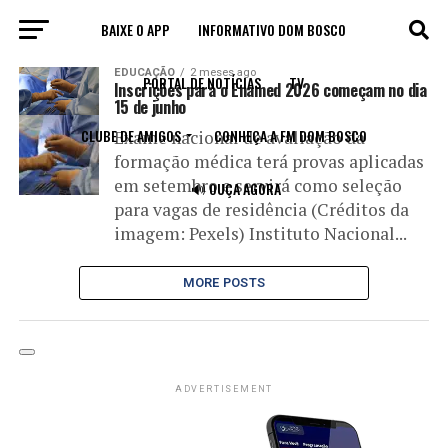
BAIXE O APP
INFORMATIVO DOM BOSCO
All posts tagged "Enamed"
EDUCAÇÃO
2 meses ago
PORTAL DE NOTÍCIAS
TV
Inscrições para o Enamed 2026 começam no dia
15 de junho
CLUBE DE AMIGOS
CONHEÇA A FM DOM BOSCO
Exame nacional de avaliação da
formação médica terá provas aplicadas
em setembro e servirá como seleção
🔊 OUÇA AGORA
para vagas de residência (Créditos da
imagem: Pexels) Instituto Nacional...
MORE POSTS
ADVERTISEMENT