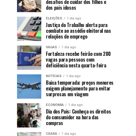
desafios de cuidar dos filhos e
dos pais idosos
ELEIÇÕES
1 dia ago
Justiça do Trabalho alerta para
combate ao assédio eleitoral nas
relações de emprego
VAGAS
1 dia ago
Fortaleza recebe feirão com 200
vagas para pessoas com
deficiência nesta quarta-feira
NOTÍCIAS
1 dia ago
Baixa temporada: preços menores
exigem planejamento para evitar
surpresas em viagem
ECONOMIA
1 dia ago
Dia dos Pais: Conheça os direitos
do consumidor na hora das
compras
CEARÁ
1 dia ago