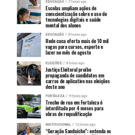
EDUCAÇÃO
7 horas ago
Escolas ampliam ações de
conscientização sobre o uso de
tecnologias digitais e saúde
mental dos alunos
EDUCAÇÃO
8 horas ago
Rede cuca oferta mais de 10 mil
vagas para cursos, esporte e
lazer no mês de agosto
ELEIÇÕES
8 horas ago
Justiça Eleitoral proíbe
propaganda de candidatos em
carros de aplicativo nas eleições
deste ano
FORTALEZA
9 horas ago
Trecho de rua em Fortaleza é
interditada por 4 meses para
obras de requalificação
INSTITUCIONAL
12 horas ago
“Geração Sanduíche”: entenda os