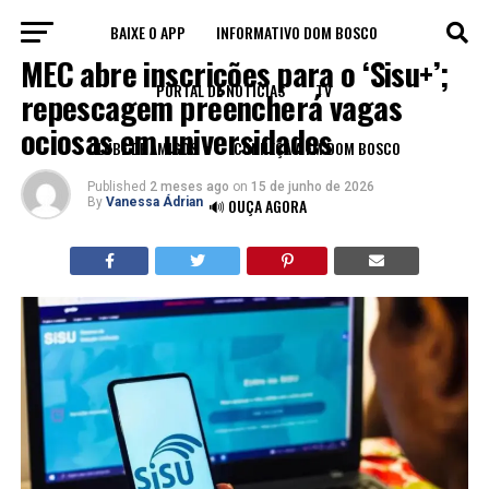
BAIXE O APP
INFORMATIVO DOM BOSCO
EDUCAÇÃO
MEC abre inscrições para o ‘Sisu+’;
PORTAL DE NOTÍCIAS
TV
repescagem preencherá vagas
ociosas em universidades
CLUBE DE AMIGOS
CONHEÇA A FM DOM BOSCO
Published
2 meses ago
on
15 de junho de 2026
By
Vanessa Ádrian
🔊 OUÇA AGORA