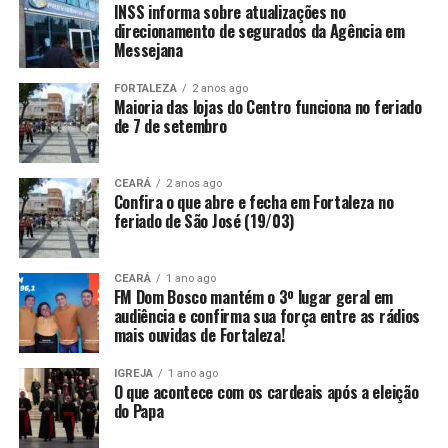
INSS informa sobre atualizações no
direcionamento de segurados da Agência em
Messejana
FORTALEZA
2 anos ago
Maioria das lojas do Centro funciona no feriado
de 7 de setembro
CEARÁ
2 anos ago
Confira o que abre e fecha em Fortaleza no
feriado de São José (19/03)
CEARÁ
1 ano ago
FM Dom Bosco mantém o 3º lugar geral em
audiência e confirma sua força entre as rádios
mais ouvidas de Fortaleza!
IGREJA
1 ano ago
O que acontece com os cardeais após a eleição
do Papa