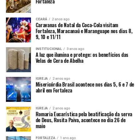
Fortaleza
CEARÁ
2 anos ago
Caravanas de Natal da Coca-Cola visitam
Fortaleza, Maracanaú e Maranguape nos dias 8,
9, 10 e 11/11
INSTITUCIONAL
3 anos ago
A luz que ilumina e protege: os benefícios das
Velas de Cera de Abelha
IGREJA
2 anos ago
Misericórdia Brasil acontece nos dias 5, 6 e 7 de
abril em Fortaleza
IGREJA
2 anos ago
Romaria Eucarística pela beatificação da serva
de Deus, Rosita Paiva, acontece no dia 26 de
maio
FORTALEZA
1 ano ago