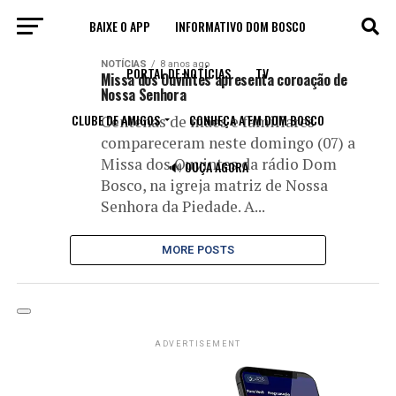
BAIXE O APP
INFORMATIVO DOM BOSCO
All posts tagged "ESPECIAL NOSSA SENHORA"
NOTÍCIAS
8 anos ago
PORTAL DE NOTÍCIAS
TV
Missa dos Ouvintes apresenta coroação de
Nossa Senhora
CLUBE DE AMIGOS
CONHEÇA A FM DOM BOSCO
Centenas de mães e familiares
compareceram neste domingo (07) a
Missa dos Ouvintes da rádio Dom
🔊 OUÇA AGORA
Bosco, na igreja matriz de Nossa
Senhora da Piedade. A...
MORE POSTS
ADVERTISEMENT