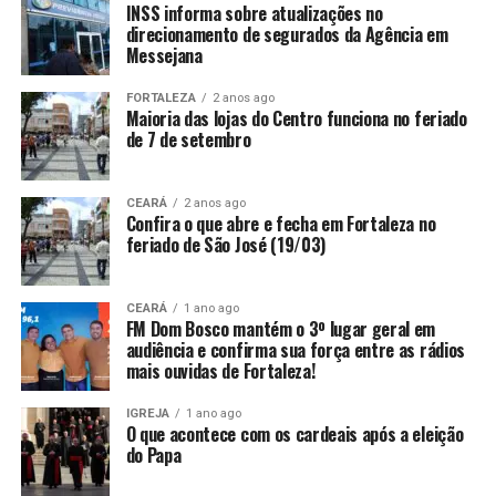
INSS informa sobre atualizações no
direcionamento de segurados da Agência em
Messejana
FORTALEZA
2 anos ago
Maioria das lojas do Centro funciona no feriado
de 7 de setembro
CEARÁ
2 anos ago
Confira o que abre e fecha em Fortaleza no
feriado de São José (19/03)
CEARÁ
1 ano ago
FM Dom Bosco mantém o 3º lugar geral em
audiência e confirma sua força entre as rádios
mais ouvidas de Fortaleza!
IGREJA
1 ano ago
O que acontece com os cardeais após a eleição
do Papa