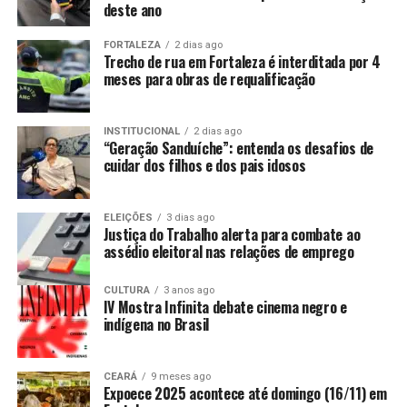
deste ano
FORTALEZA
2 dias ago
Trecho de rua em Fortaleza é interditada por 4
meses para obras de requalificação
INSTITUCIONAL
2 dias ago
“Geração Sanduíche”: entenda os desafios de
cuidar dos filhos e dos pais idosos
ELEIÇÕES
3 dias ago
Justiça do Trabalho alerta para combate ao
assédio eleitoral nas relações de emprego
CULTURA
3 anos ago
IV Mostra Infinita debate cinema negro e
indígena no Brasil
CEARÁ
9 meses ago
Expoece 2025 acontece até domingo (16/11) em