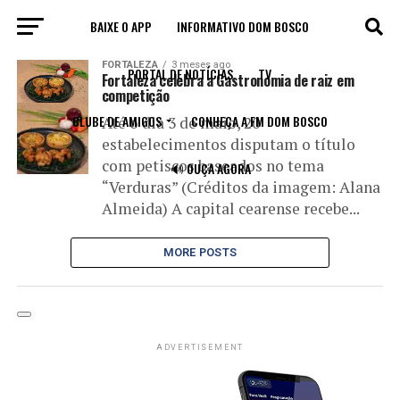
BAIXE O APP
INFORMATIVO DOM BOSCO
All posts tagged "estabelecimentos"
FORTALEZA
3 meses ago
PORTAL DE NOTÍCIAS
TV
Fortaleza celebra a Gastronomia de raiz em
competição
CLUBE DE AMIGOS
CONHEÇA A FM DOM BOSCO
Até o dia 3 de maio, 20
estabelecimentos disputam o título
com petiscos baseados no tema
🔊 OUÇA AGORA
“Verduras” (Créditos da imagem: Alana
Almeida) A capital cearense recebe...
MORE POSTS
ADVERTISEMENT