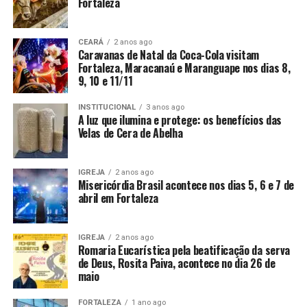
Fortaleza
CEARÁ
2 anos ago
Caravanas de Natal da Coca-Cola visitam
Fortaleza, Maracanaú e Maranguape nos dias 8,
9, 10 e 11/11
INSTITUCIONAL
3 anos ago
A luz que ilumina e protege: os benefícios das
Velas de Cera de Abelha
IGREJA
2 anos ago
Misericórdia Brasil acontece nos dias 5, 6 e 7 de
abril em Fortaleza
IGREJA
2 anos ago
Romaria Eucarística pela beatificação da serva
de Deus, Rosita Paiva, acontece no dia 26 de
maio
FORTALEZA
1 ano ago