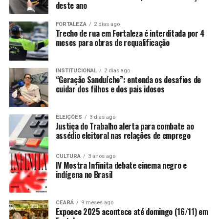
deste ano
FORTALEZA
2 dias ago
Trecho de rua em Fortaleza é interditada por 4
meses para obras de requalificação
INSTITUCIONAL
2 dias ago
“Geração Sanduíche”: entenda os desafios de
cuidar dos filhos e dos pais idosos
ELEIÇÕES
3 dias ago
Justiça do Trabalho alerta para combate ao
assédio eleitoral nas relações de emprego
CULTURA
3 anos ago
IV Mostra Infinita debate cinema negro e
indígena no Brasil
CEARÁ
9 meses ago
Expoece 2025 acontece até domingo (16/11) em