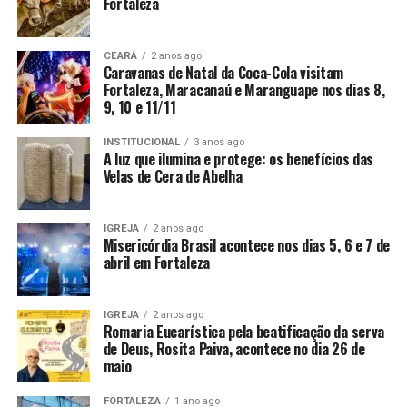
Fortaleza
CEARÁ
2 anos ago
Caravanas de Natal da Coca-Cola visitam
Fortaleza, Maracanaú e Maranguape nos dias 8,
9, 10 e 11/11
INSTITUCIONAL
3 anos ago
A luz que ilumina e protege: os benefícios das
Velas de Cera de Abelha
IGREJA
2 anos ago
Misericórdia Brasil acontece nos dias 5, 6 e 7 de
abril em Fortaleza
IGREJA
2 anos ago
Romaria Eucarística pela beatificação da serva
de Deus, Rosita Paiva, acontece no dia 26 de
maio
FORTALEZA
1 ano ago