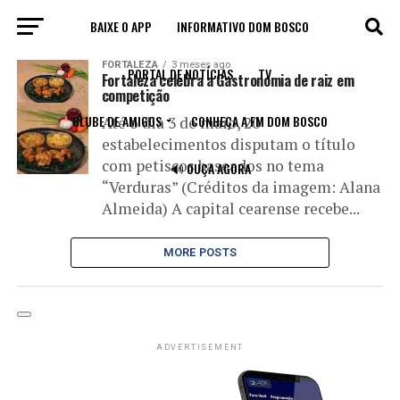
BAIXE O APP
INFORMATIVO DOM BOSCO
All posts tagged "estabelecimentos"
FORTALEZA
3 meses ago
PORTAL DE NOTÍCIAS
TV
Fortaleza celebra a Gastronomia de raiz em
competição
CLUBE DE AMIGOS
CONHEÇA A FM DOM BOSCO
Até o dia 3 de maio, 20
estabelecimentos disputam o título
com petiscos baseados no tema
🔊 OUÇA AGORA
“Verduras” (Créditos da imagem: Alana
Almeida) A capital cearense recebe...
MORE POSTS
ADVERTISEMENT