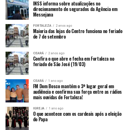
INSS informa sobre atualizações no
direcionamento de segurados da Agência em
Messejana
FORTALEZA
2 anos ago
Maioria das lojas do Centro funciona no feriado
de 7 de setembro
CEARÁ
2 anos ago
Confira o que abre e fecha em Fortaleza no
feriado de São José (19/03)
CEARÁ
1 ano ago
FM Dom Bosco mantém o 3º lugar geral em
audiência e confirma sua força entre as rádios
mais ouvidas de Fortaleza!
IGREJA
1 ano ago
O que acontece com os cardeais após a eleição
do Papa