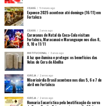
CEARÁ
9 meses ago
Expoece 2025 acontece até domingo (16/11) em
Fortaleza
CEARÁ
2 anos ago
Caravanas de Natal da Coca-Cola visitam
Fortaleza, Maracanaú e Maranguape nos dias 8,
9, 10 e 11/11
INSTITUCIONAL
3 anos ago
A luz que ilumina e protege: os benefícios das
Velas de Cera de Abelha
IGREJA
2 anos ago
Misericórdia Brasil acontece nos dias 5, 6 e 7 de
abril em Fortaleza
IGREJA
2 anos ago
Romaria Eucarística pela beatificação da serva