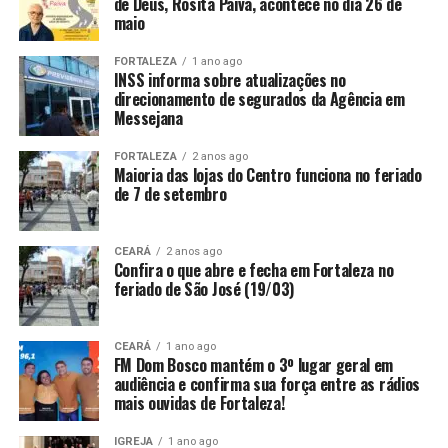
de Deus, Rosita Paiva, acontece no dia 26 de
maio
FORTALEZA
1 ano ago
INSS informa sobre atualizações no
direcionamento de segurados da Agência em
Messejana
FORTALEZA
2 anos ago
Maioria das lojas do Centro funciona no feriado
de 7 de setembro
CEARÁ
2 anos ago
Confira o que abre e fecha em Fortaleza no
feriado de São José (19/03)
CEARÁ
1 ano ago
FM Dom Bosco mantém o 3º lugar geral em
audiência e confirma sua força entre as rádios
mais ouvidas de Fortaleza!
IGREJA
1 ano ago