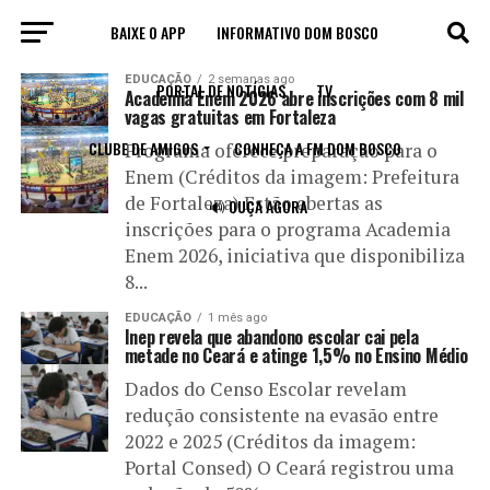
BAIXE O APP
INFORMATIVO DOM BOSCO
All posts tagged "Estudantes"
EDUCAÇÃO
2 semanas ago
PORTAL DE NOTÍCIAS
TV
Academia Enem 2026 abre inscrições com 8 mil
vagas gratuitas em Fortaleza
CLUBE DE AMIGOS
CONHEÇA A FM DOM BOSCO
Programa oferece preparação para o
Enem (Créditos da imagem: Prefeitura
de Fortaleza) Estão abertas as
🔊 OUÇA AGORA
inscrições para o programa Academia
Enem 2026, iniciativa que disponibiliza
8...
EDUCAÇÃO
1 mês ago
Inep revela que abandono escolar cai pela
metade no Ceará e atinge 1,5% no Ensino Médio
Dados do Censo Escolar revelam
redução consistente na evasão entre
2022 e 2025 (Créditos da imagem:
Portal Consed) O Ceará registrou uma