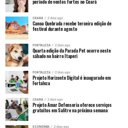
período de ventos fortes no Ceará
CEARÁ
2 dias ago
Canoa Quebrada recebe terceira edição de
festival durante agosto
FORTALEZA
2 dias ago
Quarta edição da Parada Pet ocorre neste
sábado no bairro Itaperi
FORTALEZA
2 dias ago
Projeto Horizonte Digital é inaugurado em
Fortaleza
CEARÁ
2 dias ago
Projeto Amar Defensoria oferece serviços
gratuitos em Salitre na próxima semana
ECONOMIA
2 dias ago