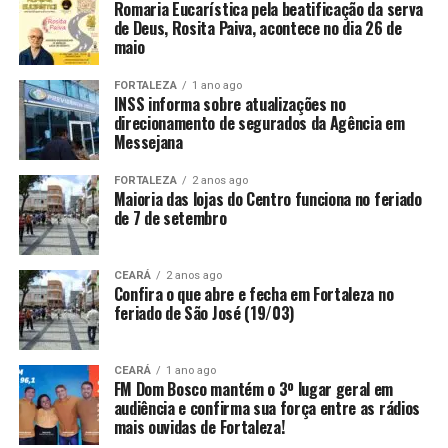
Romaria Eucarística pela beatificação da serva
de Deus, Rosita Paiva, acontece no dia 26 de
maio
FORTALEZA
1 ano ago
INSS informa sobre atualizações no
direcionamento de segurados da Agência em
Messejana
FORTALEZA
2 anos ago
Maioria das lojas do Centro funciona no feriado
de 7 de setembro
CEARÁ
2 anos ago
Confira o que abre e fecha em Fortaleza no
feriado de São José (19/03)
CEARÁ
1 ano ago
FM Dom Bosco mantém o 3º lugar geral em
audiência e confirma sua força entre as rádios
mais ouvidas de Fortaleza!