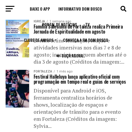
BAIXE O APP
INFORMATIVO DOM BOSCO
All posts tagged "Evento"
IGREJA
1 semana ago
PORTAL DE NOTÍCIAS
TV
Família Salesiana de Fortaleza realiza Primeira
Jornada de Espiritualidade em agosto
CLUBE DE AMIGOS
CONHEÇA A FM DOM BOSCO
Evento reúne formação, oração e
atividades imersivas nos dias 7 e 8 de
agosto; inscrições seguem abertas até o
🔊 OUÇA AGORA
dia 3 de agosto (Créditos da imagem:...
FORTALEZA
1 mês ago
Festival Halleluya lança aplicativo oficial com
programação em tempo real e guias de serviços
Disponível para Android e iOS,
ferramenta centraliza horários de
shows, localização de espaços e
orientações de trânsito para o evento
em Fortaleza (Créditos da imagem:
Sylvia...