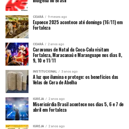
indígena no Brasil
CEARÁ
9 meses ago
Expoece 2025 acontece até domingo (16/11) em
Fortaleza
CEARÁ
2 anos ago
Caravanas de Natal da Coca-Cola visitam
Fortaleza, Maracanaú e Maranguape nos dias 8,
9, 10 e 11/11
INSTITUCIONAL
3 anos ago
A luz que ilumina e protege: os benefícios das
Velas de Cera de Abelha
IGREJA
2 anos ago
Misericórdia Brasil acontece nos dias 5, 6 e 7 de
abril em Fortaleza
IGREJA
2 anos ago