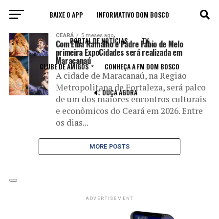
BAIXE O APP
INFORMATIVO DOM BOSCO
All posts tagged "ExpoCidades"
CEARÁ
5 meses ago
PORTAL DE NOTÍCIAS
TV
Com Elba Ramalho e Padre Fábio de Melo
primeira ExpoCidades será realizada em
Maracanaú
CLUBE DE AMIGOS
CONHEÇA A FM DOM BOSCO
A cidade de Maracanaú, na Região
Metropolitana de Fortaleza, será palco
🔊 OUÇA AGORA
de um dos maiores encontros culturais
e econômicos do Ceará em 2026. Entre
os dias...
MORE POSTS
ADVERTISEMENT