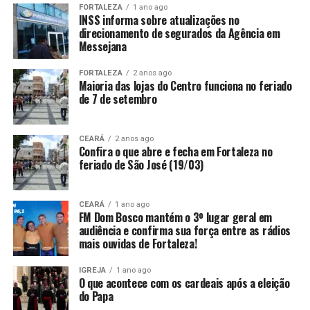
FORTALEZA
1 ano ago
INSS informa sobre atualizações no
direcionamento de segurados da Agência em
Messejana
FORTALEZA
2 anos ago
Maioria das lojas do Centro funciona no feriado
de 7 de setembro
CEARÁ
2 anos ago
Confira o que abre e fecha em Fortaleza no
feriado de São José (19/03)
CEARÁ
1 ano ago
FM Dom Bosco mantém o 3º lugar geral em
audiência e confirma sua força entre as rádios
mais ouvidas de Fortaleza!
IGREJA
1 ano ago
O que acontece com os cardeais após a eleição
do Papa