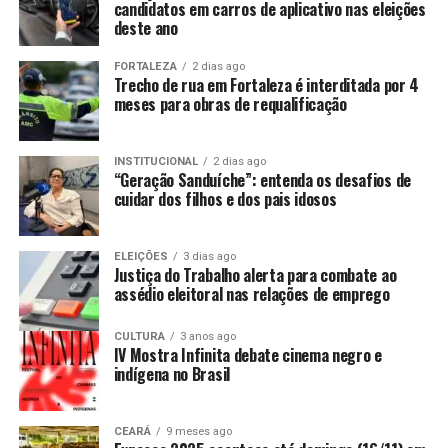
candidatos em carros de aplicativo nas eleições
deste ano
FORTALEZA
2 dias ago
Trecho de rua em Fortaleza é interditada por 4
meses para obras de requalificação
INSTITUCIONAL
2 dias ago
“Geração Sanduíche”: entenda os desafios de
cuidar dos filhos e dos pais idosos
ELEIÇÕES
3 dias ago
Justiça do Trabalho alerta para combate ao
assédio eleitoral nas relações de emprego
CULTURA
3 anos ago
IV Mostra Infinita debate cinema negro e
indígena no Brasil
CEARÁ
9 meses ago