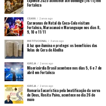
Expoece 2025 acontece até domingo (16/11) em
Fortaleza
CEARÁ
2 anos ago
Caravanas de Natal da Coca-Cola visitam
Fortaleza, Maracanaú e Maranguape nos dias 8,
9, 10 e 11/11
INSTITUCIONAL
3 anos ago
A luz que ilumina e protege: os benefícios das
Velas de Cera de Abelha
IGREJA
2 anos ago
Misericórdia Brasil acontece nos dias 5, 6 e 7 de
abril em Fortaleza
IGREJA
2 anos ago
Romaria Eucarística pela beatificação da serva
de Deus, Rosita Paiva, acontece no dia 26 de
maio