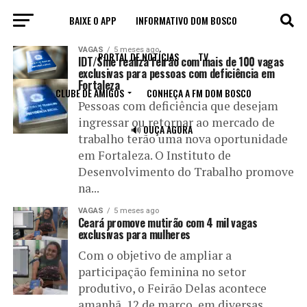
BAIXE O APP
INFORMATIVO DOM BOSCO
All posts tagged "feirão"
VAGAS
5 meses ago
PORTAL DE NOTÍCIAS
TV
IDT/Sine realiza feirão com mais de 100 vagas
exclusivas para pessoas com deficiência em
Fortaleza
CLUBE DE AMIGOS
CONHEÇA A FM DOM BOSCO
Pessoas com deficiência que desejam
ingressar ou retornar ao mercado de
🔊 OUÇA AGORA
trabalho terão uma nova oportunidade
em Fortaleza. O Instituto de
Desenvolvimento do Trabalho promove
na...
VAGAS
5 meses ago
Ceará promove mutirão com 4 mil vagas
exclusivas para mulheres
Com o objetivo de ampliar a
participação feminina no setor
produtivo, o Feirão Delas acontece
amanhã, 12 de março, em diversas