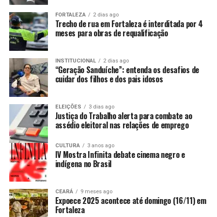
FORTALEZA
2 dias ago
Trecho de rua em Fortaleza é interditada por 4
meses para obras de requalificação
INSTITUCIONAL
2 dias ago
“Geração Sanduíche”: entenda os desafios de
cuidar dos filhos e dos pais idosos
ELEIÇÕES
3 dias ago
Justiça do Trabalho alerta para combate ao
assédio eleitoral nas relações de emprego
CULTURA
3 anos ago
IV Mostra Infinita debate cinema negro e
indígena no Brasil
CEARÁ
9 meses ago
Expoece 2025 acontece até domingo (16/11) em
Fortaleza