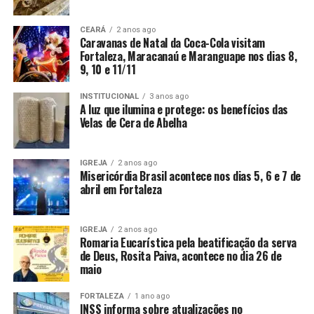
CEARÁ
2 anos ago
Caravanas de Natal da Coca-Cola visitam
Fortaleza, Maracanaú e Maranguape nos dias 8,
9, 10 e 11/11
INSTITUCIONAL
3 anos ago
A luz que ilumina e protege: os benefícios das
Velas de Cera de Abelha
IGREJA
2 anos ago
Misericórdia Brasil acontece nos dias 5, 6 e 7 de
abril em Fortaleza
IGREJA
2 anos ago
Romaria Eucarística pela beatificação da serva
de Deus, Rosita Paiva, acontece no dia 26 de
maio
FORTALEZA
1 ano ago
INSS informa sobre atualizações no