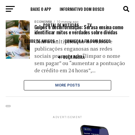
BAIXE O APP
INFORMATIVO DOM BOSCO
All posts tagged "golpes"
ECONOMIA
10 meses ago
PORTAL DE NOTÍCIAS
TV
Golpes e desinformação: Serasa ensina como
identificar mitos e verdades sobre dívidas
CLUBE DE AMIGOS
CONHEÇA A FM DOM BOSCO
Com a multiplicação de vídeos e
publicações enganosas nas redes
sociais prometendo “limpar o nome
🔊 OUÇA AGORA
sem pagar” ou “aumentar a pontuação
de crédito em 24 horas”,...
MORE POSTS
ADVERTISEMENT