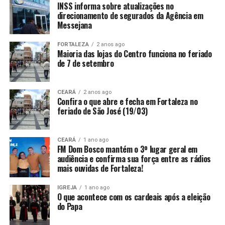
INSS informa sobre atualizações no
direcionamento de segurados da Agência em
Messejana
FORTALEZA
2 anos ago
Maioria das lojas do Centro funciona no feriado
de 7 de setembro
CEARÁ
2 anos ago
Confira o que abre e fecha em Fortaleza no
feriado de São José (19/03)
CEARÁ
1 ano ago
FM Dom Bosco mantém o 3º lugar geral em
audiência e confirma sua força entre as rádios
mais ouvidas de Fortaleza!
IGREJA
1 ano ago
O que acontece com os cardeais após a eleição
do Papa