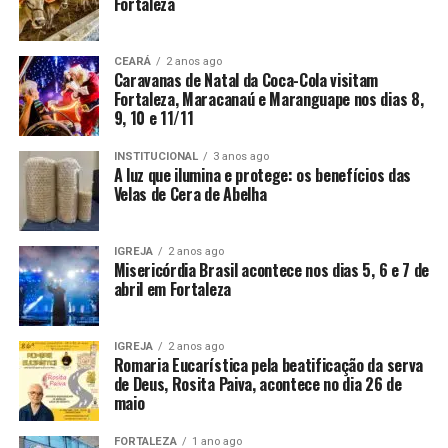
Fortaleza
CEARÁ
2 anos ago
Caravanas de Natal da Coca-Cola visitam
Fortaleza, Maracanaú e Maranguape nos dias 8,
9, 10 e 11/11
INSTITUCIONAL
3 anos ago
A luz que ilumina e protege: os benefícios das
Velas de Cera de Abelha
IGREJA
2 anos ago
Misericórdia Brasil acontece nos dias 5, 6 e 7 de
abril em Fortaleza
IGREJA
2 anos ago
Romaria Eucarística pela beatificação da serva
de Deus, Rosita Paiva, acontece no dia 26 de
maio
FORTALEZA
1 ano ago