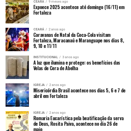
CEARÁ
9 meses ago
Expoece 2025 acontece até domingo (16/11) em
Fortaleza
CEARÁ
2 anos ago
Caravanas de Natal da Coca-Cola visitam
Fortaleza, Maracanaú e Maranguape nos dias 8,
9, 10 e 11/11
INSTITUCIONAL
3 anos ago
A luz que ilumina e protege: os benefícios das
Velas de Cera de Abelha
IGREJA
2 anos ago
Misericórdia Brasil acontece nos dias 5, 6 e 7 de
abril em Fortaleza
IGREJA
2 anos ago
Romaria Eucarística pela beatificação da serva
de Deus, Rosita Paiva, acontece no dia 26 de
maio