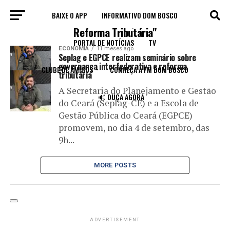
BAIXE O APP
INFORMATIVO DOM BOSCO
All posts tagged "Governança Interfederativa e
Reforma Tributária"
PORTAL DE NOTÍCIAS
TV
ECONOMIA
11 meses ago
Seplag e EGPCE realizam seminário sobre
governança interfederativa e reforma
CLUBE DE AMIGOS
CONHEÇA A FM DOM BOSCO
tributária
A Secretaria do Planejamento e Gestão
🔊 OUÇA AGORA
do Ceará (Seplag-CE) e a Escola de
Gestão Pública do Ceará (EGPCE)
promovem, no dia 4 de setembro, das
9h...
MORE POSTS
ADVERTISEMENT