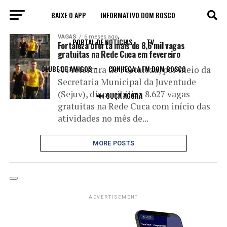
BAIXE O APP
INFORMATIVO DOM BOSCO
All posts tagged "gratuitas"
VAGAS
6 meses ago
PORTAL DE NOTÍCIAS
TV
Fortaleza oferta mais de 8,6 mil vagas
gratuitas na Rede Cuca em fevereiro
CLUBE DE AMIGOS
CONHEÇA A FM DOM BOSCO
A Prefeitura de Fortaleza, por meio da
Secretaria Municipal da Juventude
(Sejuv), disponibiliza 8.627 vagas
🔊 OUÇA AGORA
gratuitas na Rede Cuca com início das
atividades no mês de...
MORE POSTS
ADVERTISEMENT