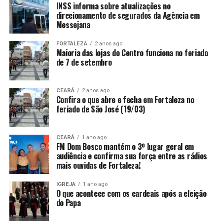
INSS informa sobre atualizações no
direcionamento de segurados da Agência em
Messejana
FORTALEZA
2 anos ago
Maioria das lojas do Centro funciona no feriado
de 7 de setembro
CEARÁ
2 anos ago
Confira o que abre e fecha em Fortaleza no
feriado de São José (19/03)
CEARÁ
1 ano ago
FM Dom Bosco mantém o 3º lugar geral em
audiência e confirma sua força entre as rádios
mais ouvidas de Fortaleza!
IGREJA
1 ano ago
O que acontece com os cardeais após a eleição
do Papa