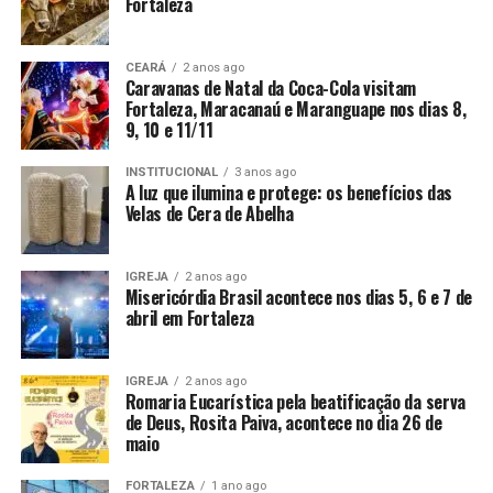
Fortaleza
CEARÁ
2 anos ago
Caravanas de Natal da Coca-Cola visitam
Fortaleza, Maracanaú e Maranguape nos dias 8,
9, 10 e 11/11
INSTITUCIONAL
3 anos ago
A luz que ilumina e protege: os benefícios das
Velas de Cera de Abelha
IGREJA
2 anos ago
Misericórdia Brasil acontece nos dias 5, 6 e 7 de
abril em Fortaleza
IGREJA
2 anos ago
Romaria Eucarística pela beatificação da serva
de Deus, Rosita Paiva, acontece no dia 26 de
maio
FORTALEZA
1 ano ago