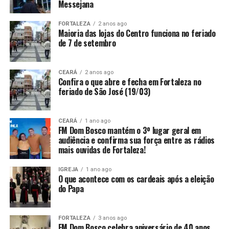
Messejana
FORTALEZA
2 anos ago
Maioria das lojas do Centro funciona no feriado
de 7 de setembro
CEARÁ
2 anos ago
Confira o que abre e fecha em Fortaleza no
feriado de São José (19/03)
CEARÁ
1 ano ago
FM Dom Bosco mantém o 3º lugar geral em
audiência e confirma sua força entre as rádios
mais ouvidas de Fortaleza!
IGREJA
1 ano ago
O que acontece com os cardeais após a eleição
do Papa
FORTALEZA
3 anos ago
FM Dom Bosco celebra aniversário de 40 anos