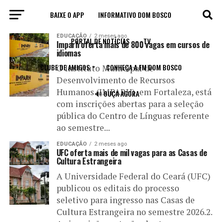
BAIXE O APP
INFORMATIVO DOM BOSCO
All posts tagged "idiomas"
EDUCAÇÃO
2 meses ago
PORTAL DE NOTÍCIAS
TV
Imparh oferta mais de 800 vagas em cursos de
idiomas
CLUBE DE AMIGOS
CONHEÇA A FM DOM BOSCO
O Instituto Municipal de
Desenvolvimento de Recursos
Humanos (IMPARH), em Fortaleza, está
🔊 OUÇA AGORA
com inscrições abertas para a seleção
pública do Centro de Línguas referente
ao semestre...
EDUCAÇÃO
2 meses ago
UFC oferta mais de mil vagas para as Casas de
Cultura Estrangeira
A Universidade Federal do Ceará (UFC)
publicou os editais do processo
seletivo para ingresso nas Casas de
Cultura Estrangeira no semestre 2026.2.