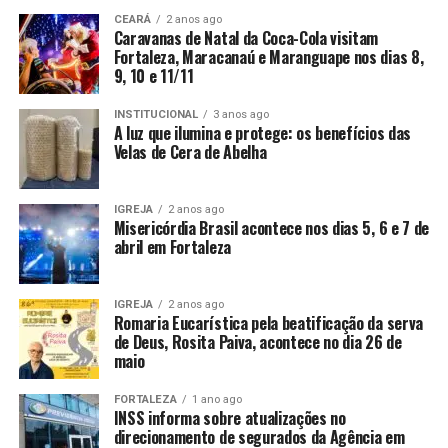
CEARÁ
2 anos ago
Caravanas de Natal da Coca-Cola visitam
Fortaleza, Maracanaú e Maranguape nos dias 8,
9, 10 e 11/11
INSTITUCIONAL
3 anos ago
A luz que ilumina e protege: os benefícios das
Velas de Cera de Abelha
IGREJA
2 anos ago
Misericórdia Brasil acontece nos dias 5, 6 e 7 de
abril em Fortaleza
IGREJA
2 anos ago
Romaria Eucarística pela beatificação da serva
de Deus, Rosita Paiva, acontece no dia 26 de
maio
FORTALEZA
1 ano ago
INSS informa sobre atualizações no
direcionamento de segurados da Agência em