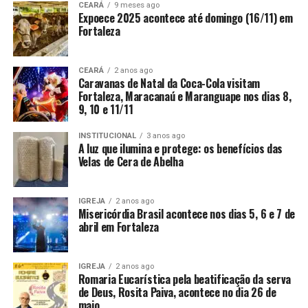
CEARÁ
9 meses ago
Expoece 2025 acontece até domingo (16/11) em
Fortaleza
CEARÁ
2 anos ago
Caravanas de Natal da Coca-Cola visitam
Fortaleza, Maracanaú e Maranguape nos dias 8,
9, 10 e 11/11
INSTITUCIONAL
3 anos ago
A luz que ilumina e protege: os benefícios das
Velas de Cera de Abelha
IGREJA
2 anos ago
Misericórdia Brasil acontece nos dias 5, 6 e 7 de
abril em Fortaleza
IGREJA
2 anos ago
Romaria Eucarística pela beatificação da serva
de Deus, Rosita Paiva, acontece no dia 26 de
maio