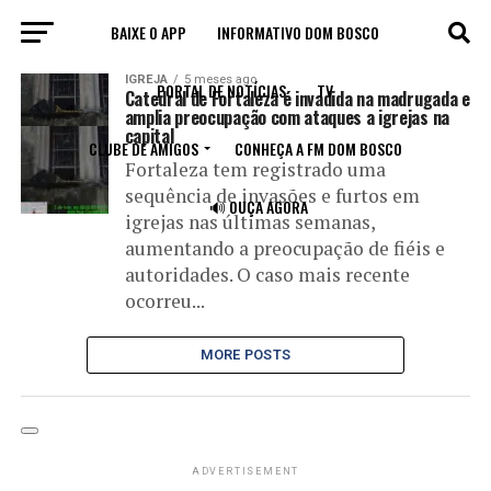
BAIXE O APP
INFORMATIVO DOM BOSCO
All posts tagged "igrejas"
IGREJA
5 meses ago
PORTAL DE NOTÍCIAS
TV
Catedral de Fortaleza é invadida na madrugada e
amplia preocupação com ataques a igrejas na
capital
CLUBE DE AMIGOS
CONHEÇA A FM DOM BOSCO
Fortaleza tem registrado uma
sequência de invasões e furtos em
🔊 OUÇA AGORA
igrejas nas últimas semanas,
aumentando a preocupação de fiéis e
autoridades. O caso mais recente
ocorreu...
MORE POSTS
ADVERTISEMENT