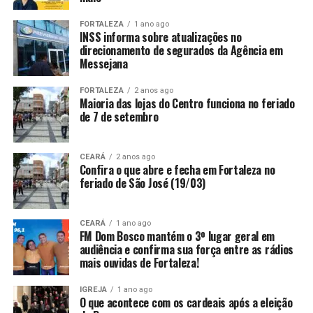
FORTALEZA
1 ano ago
INSS informa sobre atualizações no
direcionamento de segurados da Agência em
Messejana
FORTALEZA
2 anos ago
Maioria das lojas do Centro funciona no feriado
de 7 de setembro
CEARÁ
2 anos ago
Confira o que abre e fecha em Fortaleza no
feriado de São José (19/03)
CEARÁ
1 ano ago
FM Dom Bosco mantém o 3º lugar geral em
audiência e confirma sua força entre as rádios
mais ouvidas de Fortaleza!
IGREJA
1 ano ago
O que acontece com os cardeais após a eleição