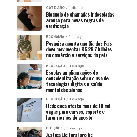
COTIDIANO
1 dia ago
Bloqueio de chamadas indesejadas
avança para novas regras de
verificação
ECONOMIA
1 dia ago
Pesquisa aponta que Dia dos Pais
deve movimentar R$ 29,7 bilhões
no comércio e serviços do país
EDUCAÇÃO
1 dia ago
Escolas ampliam ações de
conscientização sobre o uso de
tecnologias digitais e saúde
mental dos alunos
EDUCAÇÃO
1 dia ago
Rede cuca oferta mais de 10 mil
vagas para cursos, esporte e
lazer no mês de agosto
ELEIÇÕES
1 dia ago
Justiça Eleitoral proíbe