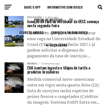
BAIXE O APP
INFORMATIVO DOM BOSCO
All posts tagged "isenção"
EDUCAÇÃO
6 dias ago
PORTAL DE NOTÍCIAS
TV
Isenção da taxa do vestibular da UECE começa
nesta segunda-feira
CLUBE DE AMIGOS
CONHEÇA A FM DOM BOSCO
Candidatos que pretendem disputar
uma vaga na Universidade Estadual do
Ceará (UECE) no Vestibular 2027.1 já
🔊 OUÇA AGORA
podem solicitar a dispensa do
pagamento da taxa de inscrição....
MUNDO
3 semanas ago
EUA isentam lagosta e tilápia de tarifa a
produtos brasileiros
Medida comercial norte-americana
entra em vigor nesta quarta-feira (22);
lista de exceções inclui espécies de
peixes frescos e congelados (Créditos
da imagem: Sistema FAEP) Entra em...