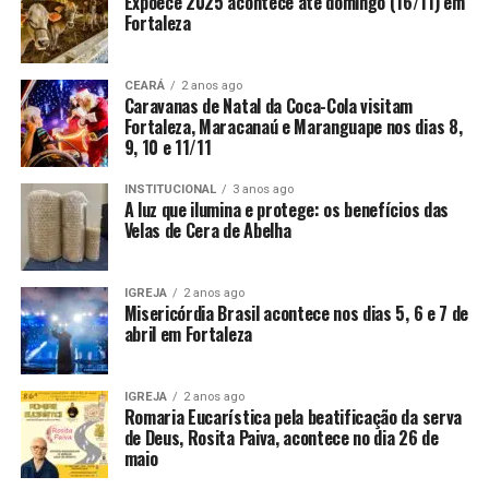
Expoece 2025 acontece até domingo (16/11) em
Fortaleza
CEARÁ
2 anos ago
Caravanas de Natal da Coca-Cola visitam
Fortaleza, Maracanaú e Maranguape nos dias 8,
9, 10 e 11/11
INSTITUCIONAL
3 anos ago
A luz que ilumina e protege: os benefícios das
Velas de Cera de Abelha
IGREJA
2 anos ago
Misericórdia Brasil acontece nos dias 5, 6 e 7 de
abril em Fortaleza
IGREJA
2 anos ago
Romaria Eucarística pela beatificação da serva
de Deus, Rosita Paiva, acontece no dia 26 de
maio