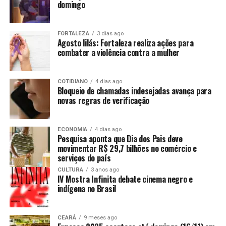
domingo
FORTALEZA
3 dias ago
Agosto lilás: Fortaleza realiza ações para
combater a violência contra a mulher
COTIDIANO
4 dias ago
Bloqueio de chamadas indesejadas avança para
novas regras de verificação
ECONOMIA
4 dias ago
Pesquisa aponta que Dia dos Pais deve
movimentar R$ 29,7 bilhões no comércio e
serviços do país
CULTURA
3 anos ago
IV Mostra Infinita debate cinema negro e
indígena no Brasil
CEARÁ
9 meses ago