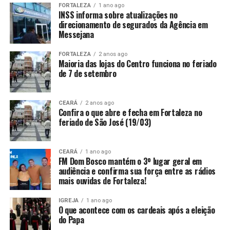
FORTALEZA
1 ano ago
INSS informa sobre atualizações no
direcionamento de segurados da Agência em
Messejana
FORTALEZA
2 anos ago
Maioria das lojas do Centro funciona no feriado
de 7 de setembro
CEARÁ
2 anos ago
Confira o que abre e fecha em Fortaleza no
feriado de São José (19/03)
CEARÁ
1 ano ago
FM Dom Bosco mantém o 3º lugar geral em
audiência e confirma sua força entre as rádios
mais ouvidas de Fortaleza!
IGREJA
1 ano ago
O que acontece com os cardeais após a eleição
do Papa