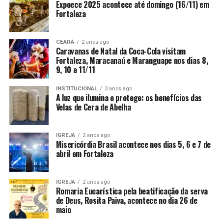
Expoece 2025 acontece até domingo (16/11) em
Fortaleza
CEARÁ
2 anos ago
Caravanas de Natal da Coca-Cola visitam
Fortaleza, Maracanaú e Maranguape nos dias 8,
9, 10 e 11/11
INSTITUCIONAL
3 anos ago
A luz que ilumina e protege: os benefícios das
Velas de Cera de Abelha
IGREJA
2 anos ago
Misericórdia Brasil acontece nos dias 5, 6 e 7 de
abril em Fortaleza
IGREJA
2 anos ago
Romaria Eucarística pela beatificação da serva
de Deus, Rosita Paiva, acontece no dia 26 de
maio