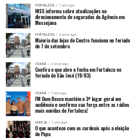
FORTALEZA
1 ano ago
INSS informa sobre atualizações no
direcionamento de segurados da Agência em
Messejana
FORTALEZA
2 anos ago
Maioria das lojas do Centro funciona no feriado
de 7 de setembro
CEARÁ
2 anos ago
Confira o que abre e fecha em Fortaleza no
feriado de São José (19/03)
CEARÁ
1 ano ago
FM Dom Bosco mantém o 3º lugar geral em
audiência e confirma sua força entre as rádios
mais ouvidas de Fortaleza!
IGREJA
1 ano ago
O que acontece com os cardeais após a eleição
do Papa