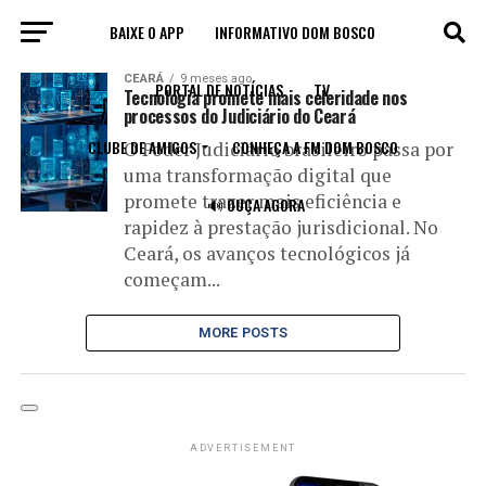
BAIXE O APP
INFORMATIVO DOM BOSCO
All posts tagged "Judiciário"
CEARÁ
9 meses ago
PORTAL DE NOTÍCIAS
TV
Tecnologia promete mais celeridade nos
processos do Judiciário do Ceará
CLUBE DE AMIGOS
CONHEÇA A FM DOM BOSCO
O Poder Judiciário brasileiro passa por
uma transformação digital que
promete trazer mais eficiência e
🔊 OUÇA AGORA
rapidez à prestação jurisdicional. No
Ceará, os avanços tecnológicos já
começam...
MORE POSTS
ADVERTISEMENT