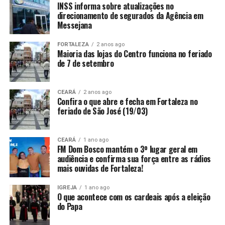
INSS informa sobre atualizações no
direcionamento de segurados da Agência em
Messejana
FORTALEZA
2 anos ago
Maioria das lojas do Centro funciona no feriado
de 7 de setembro
CEARÁ
2 anos ago
Confira o que abre e fecha em Fortaleza no
feriado de São José (19/03)
CEARÁ
1 ano ago
FM Dom Bosco mantém o 3º lugar geral em
audiência e confirma sua força entre as rádios
mais ouvidas de Fortaleza!
IGREJA
1 ano ago
O que acontece com os cardeais após a eleição
do Papa