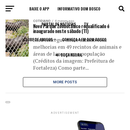
BAIXE O APP
INFORMATIVO DOM BOSCO
All posts tagged "lazer"
COTIDIANO
4 meses ago
PORTAL DE NOTÍCIAS
TV
Novo Parque Zoobotânico requalificado é
inaugurado neste sábado (11)
CLUBE DE AMIGOS
CONHEÇA A FM DOM BOSCO
Será entregue neste sábado com
melhorias em 49 recintos de animais e
áreas de lazer para a população
🔊 OUÇA AGORA
(Créditos da imagem: Prefeitura de
Fortaleza) Como parte...
MORE POSTS
ADVERTISEMENT