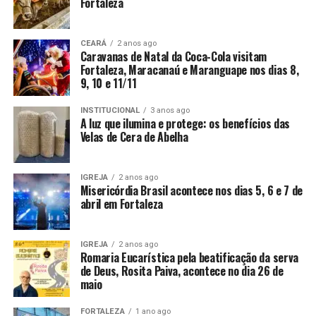
Fortaleza
CEARÁ
2 anos ago
Caravanas de Natal da Coca-Cola visitam
Fortaleza, Maracanaú e Maranguape nos dias 8,
9, 10 e 11/11
INSTITUCIONAL
3 anos ago
A luz que ilumina e protege: os benefícios das
Velas de Cera de Abelha
IGREJA
2 anos ago
Misericórdia Brasil acontece nos dias 5, 6 e 7 de
abril em Fortaleza
IGREJA
2 anos ago
Romaria Eucarística pela beatificação da serva
de Deus, Rosita Paiva, acontece no dia 26 de
maio
FORTALEZA
1 ano ago