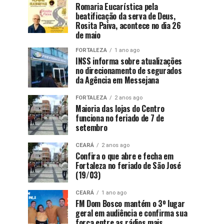
Romaria Eucarística pela
beatificação da serva de Deus,
Rosita Paiva, acontece no dia 26
de maio
FORTALEZA
1 ano ago
INSS informa sobre atualizações
no direcionamento de segurados
da Agência em Messejana
FORTALEZA
2 anos ago
Maioria das lojas do Centro
funciona no feriado de 7 de
setembro
CEARÁ
2 anos ago
Confira o que abre e fecha em
Fortaleza no feriado de São José
(19/03)
CEARÁ
1 ano ago
FM Dom Bosco mantém o 3º lugar
geral em audiência e confirma sua
força entre as rádios mais