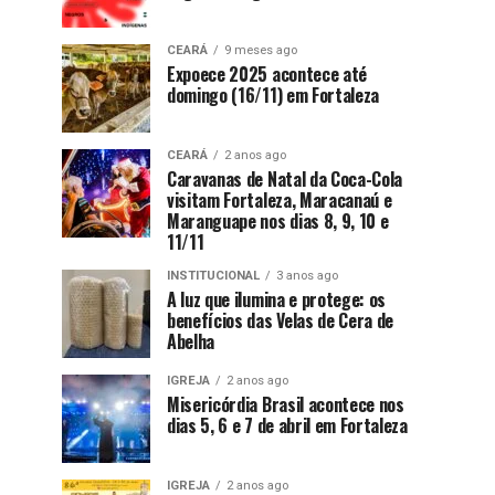
CEARÁ
9 meses ago
Expoece 2025 acontece até
domingo (16/11) em Fortaleza
CEARÁ
2 anos ago
Caravanas de Natal da Coca-Cola
visitam Fortaleza, Maracanaú e
Maranguape nos dias 8, 9, 10 e
11/11
INSTITUCIONAL
3 anos ago
A luz que ilumina e protege: os
benefícios das Velas de Cera de
Abelha
IGREJA
2 anos ago
Misericórdia Brasil acontece nos
dias 5, 6 e 7 de abril em Fortaleza
IGREJA
2 anos ago