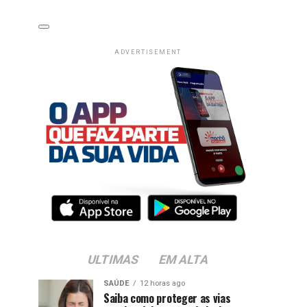
ADVERTISEMENT
ULTIMAS
EM ALTA
SAÚDE
12 horas ago
Saiba como proteger as vias