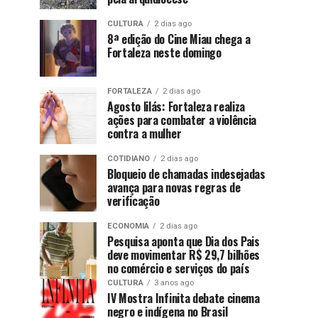
CULTURA
2 dias ago
8ª edição do Cine Miau chega a
Fortaleza neste domingo
FORTALEZA
2 dias ago
Agosto lilás: Fortaleza realiza
ações para combater a violência
contra a mulher
COTIDIANO
2 dias ago
Bloqueio de chamadas indesejadas
avança para novas regras de
verificação
ECONOMIA
2 dias ago
Pesquisa aponta que Dia dos Pais
deve movimentar R$ 29,7 bilhões
no comércio e serviços do país
CULTURA
3 anos ago
IV Mostra Infinita debate cinema
negro e indígena no Brasil