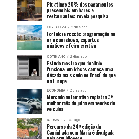
Pix atinge 20% dos pagamentos
presenciais em bares e
restaurantes; revela pesquisa
FORTALEZA
2 dias ago
Fortaleza recebe programação na
orla com shows, esportes
náuticos e feira criativa
COTIDIANO
2 dias ago
Estudo mostra que declínio
funcional em idosos começa uma
década mais cedo no Brasil do que
na Europa
ECONOMIA
2 dias ago
Mercado automotivo registra 3º
melhor mês de julho em vendas de
veículos
IGREJA
2 dias ago
Percurso da 24ª edição da
Caminhada com Maria é divulgada
pela arquidiocese