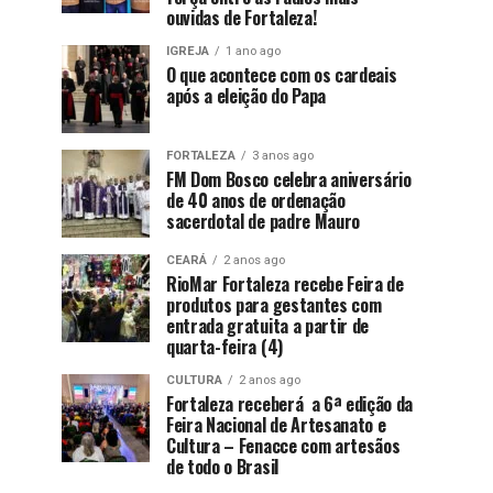
ouvidas de Fortaleza!
IGREJA
1 ano ago
O que acontece com os cardeais
após a eleição do Papa
FORTALEZA
3 anos ago
FM Dom Bosco celebra aniversário
de 40 anos de ordenação
sacerdotal de padre Mauro
CEARÁ
2 anos ago
RioMar Fortaleza recebe Feira de
produtos para gestantes com
entrada gratuita a partir de
quarta-feira (4)
CULTURA
2 anos ago
Fortaleza receberá a 6ª edição da
Feira Nacional de Artesanato e
Cultura – Fenacce com artesãos
de todo o Brasil