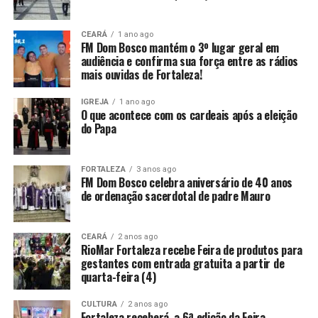
CEARÁ
1 ano ago
FM Dom Bosco mantém o 3º lugar geral em
audiência e confirma sua força entre as rádios
mais ouvidas de Fortaleza!
IGREJA
1 ano ago
O que acontece com os cardeais após a eleição
do Papa
FORTALEZA
3 anos ago
FM Dom Bosco celebra aniversário de 40 anos
de ordenação sacerdotal de padre Mauro
CEARÁ
2 anos ago
RioMar Fortaleza recebe Feira de produtos para
gestantes com entrada gratuita a partir de
quarta-feira (4)
CULTURA
2 anos ago
Fortaleza receberá a 6ª edição da Feira