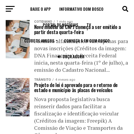
BAIXE O APP
INFORMATIVO DOM BOSCO
All posts tagged "modelo"
COTIDIANO
1 mês ago
PORTAL DE NOTÍCIAS
TV
Novo modelo de CNPJ começa a ser emitido a
partir desta quarta-feira
CLUBE DE AMIGOS
CONHEÇA A FM DOM BOSCO
Formato alfanumérico vale apenas para
novas inscrições (Créditos da imagem:
DNA Financeiro) A Receita Federal
🔊 OUÇA AGORA
inicia, nesta quarta-feira (1º de julho), a
emissão do Cadastro Nacional...
TRÂNSITO
4 meses ago
Projeto de lei é aprovado para o retorno de
estado e município às placas de veículos
Nova proposta legislativa busca
reinserir dados para facilitar a
fiscalização e identificação veicular
(Créditos da imagem: Freepik) A
Comissão de Viação e Transportes da