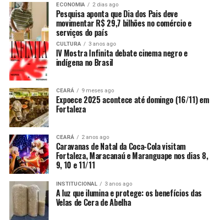
ECONOMIA
2 dias ago
Pesquisa aponta que Dia dos Pais deve
movimentar R$ 29,7 bilhões no comércio e
serviços do país
CULTURA
3 anos ago
IV Mostra Infinita debate cinema negro e
indígena no Brasil
CEARÁ
9 meses ago
Expoece 2025 acontece até domingo (16/11) em
Fortaleza
CEARÁ
2 anos ago
Caravanas de Natal da Coca-Cola visitam
Fortaleza, Maracanaú e Maranguape nos dias 8,
9, 10 e 11/11
INSTITUCIONAL
3 anos ago
A luz que ilumina e protege: os benefícios das
Velas de Cera de Abelha