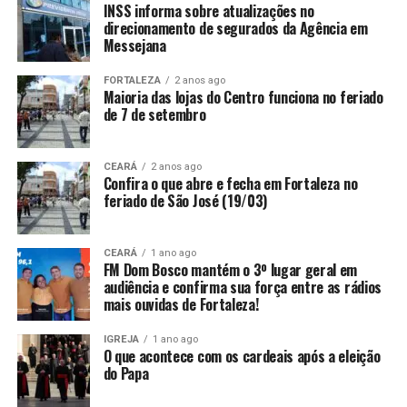
INSS informa sobre atualizações no
direcionamento de segurados da Agência em
Messejana
FORTALEZA
2 anos ago
Maioria das lojas do Centro funciona no feriado
de 7 de setembro
CEARÁ
2 anos ago
Confira o que abre e fecha em Fortaleza no
feriado de São José (19/03)
CEARÁ
1 ano ago
FM Dom Bosco mantém o 3º lugar geral em
audiência e confirma sua força entre as rádios
mais ouvidas de Fortaleza!
IGREJA
1 ano ago
O que acontece com os cardeais após a eleição
do Papa