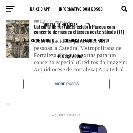
BAIXE O APP
INFORMATIVO DOM BOSCO
All posts tagged "música erudita"
IGREJA
4 meses ago
PORTAL DE NOTÍCIAS
TV
Catedral de Fortaleza celebra Páscoa com
concerto de música clássica neste sábado (11)
CLUBE DE AMIGOS
CONHEÇA A FM DOM BOSCO
Com capacidade para cinco mil
pessoas, a Catedral Metropolitana de
Fortaleza abre suas portas para um
🔊 OUÇA AGORA
concerto especial (Créditos da imagem:
Arquidiocese de Fortaleza) A Catedral...
MORE POSTS
ADVERTISEMENT