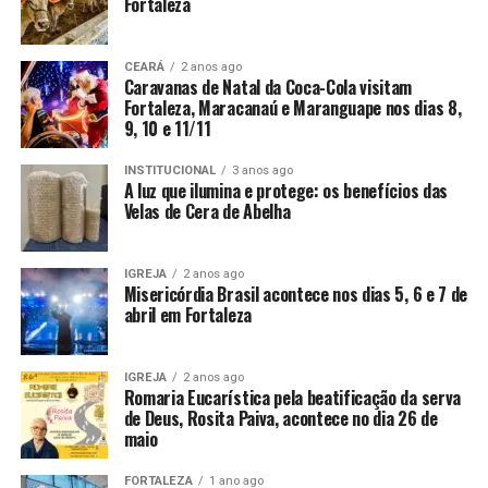
Fortaleza
CEARÁ
2 anos ago
Caravanas de Natal da Coca-Cola visitam
Fortaleza, Maracanaú e Maranguape nos dias 8,
9, 10 e 11/11
INSTITUCIONAL
3 anos ago
A luz que ilumina e protege: os benefícios das
Velas de Cera de Abelha
IGREJA
2 anos ago
Misericórdia Brasil acontece nos dias 5, 6 e 7 de
abril em Fortaleza
IGREJA
2 anos ago
Romaria Eucarística pela beatificação da serva
de Deus, Rosita Paiva, acontece no dia 26 de
maio
FORTALEZA
1 ano ago