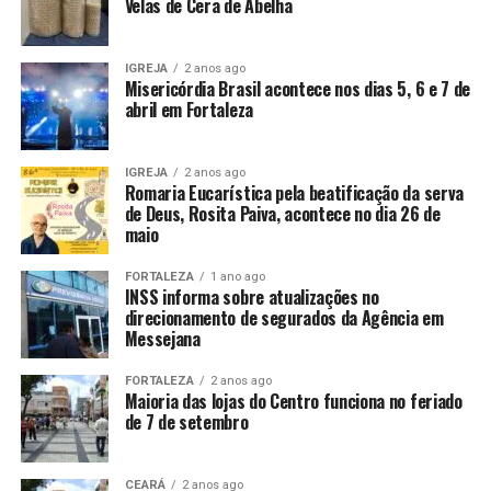
Velas de Cera de Abelha
IGREJA
2 anos ago
Misericórdia Brasil acontece nos dias 5, 6 e 7 de
abril em Fortaleza
IGREJA
2 anos ago
Romaria Eucarística pela beatificação da serva
de Deus, Rosita Paiva, acontece no dia 26 de
maio
FORTALEZA
1 ano ago
INSS informa sobre atualizações no
direcionamento de segurados da Agência em
Messejana
FORTALEZA
2 anos ago
Maioria das lojas do Centro funciona no feriado
de 7 de setembro
CEARÁ
2 anos ago