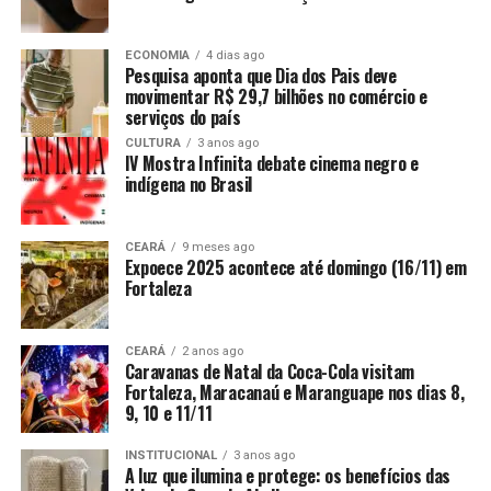
ECONOMIA
4 dias ago
Pesquisa aponta que Dia dos Pais deve
movimentar R$ 29,7 bilhões no comércio e
serviços do país
CULTURA
3 anos ago
IV Mostra Infinita debate cinema negro e
indígena no Brasil
CEARÁ
9 meses ago
Expoece 2025 acontece até domingo (16/11) em
Fortaleza
CEARÁ
2 anos ago
Caravanas de Natal da Coca-Cola visitam
Fortaleza, Maracanaú e Maranguape nos dias 8,
9, 10 e 11/11
INSTITUCIONAL
3 anos ago
A luz que ilumina e protege: os benefícios das