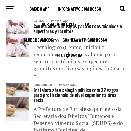
BAIXE O APP
INFORMATIVO DOM BOSCO
All posts tagged "nível superior"
VAGAS
3 meses ago
PORTAL DE NOTÍCIAS
TV
Centec abre 615 vagas para cursos técnicos e
superiores gratuitos
CLUBE DE AMIGOS
CONHEÇA A FM DOM BOSCO
O Instituto Centro de Ensino
Tecnológico (Centec) iniciou o
recrutamento de novos alunos para
🔊 OUÇA AGORA
seus cursos técnicos e superiores
gratuitos em diversas regiões do Ceará.
A...
CONCURSO
9 meses ago
Fortaleza abre seleção pública com 32 vagas
para profissionais de nível superior na área
social
A Prefeitura de Fortaleza, por meio da
Secretaria dos Direitos Humanos e
Desenvolvimento Social (SDHDS) e do
Instituto Municipal de