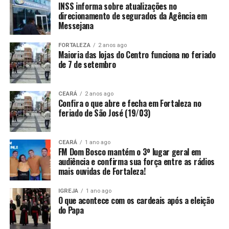
INSS informa sobre atualizações no
direcionamento de segurados da Agência em
Messejana
FORTALEZA
2 anos ago
Maioria das lojas do Centro funciona no feriado
de 7 de setembro
CEARÁ
2 anos ago
Confira o que abre e fecha em Fortaleza no
feriado de São José (19/03)
CEARÁ
1 ano ago
FM Dom Bosco mantém o 3º lugar geral em
audiência e confirma sua força entre as rádios
mais ouvidas de Fortaleza!
IGREJA
1 ano ago
O que acontece com os cardeais após a eleição
do Papa