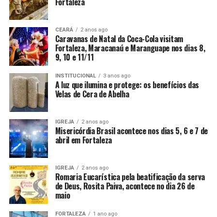
Fortaleza
CEARÁ
2 anos ago
Caravanas de Natal da Coca-Cola visitam
Fortaleza, Maracanaú e Maranguape nos dias 8,
9, 10 e 11/11
INSTITUCIONAL
3 anos ago
A luz que ilumina e protege: os benefícios das
Velas de Cera de Abelha
IGREJA
2 anos ago
Misericórdia Brasil acontece nos dias 5, 6 e 7 de
abril em Fortaleza
IGREJA
2 anos ago
Romaria Eucarística pela beatificação da serva
de Deus, Rosita Paiva, acontece no dia 26 de
maio
FORTALEZA
1 ano ago