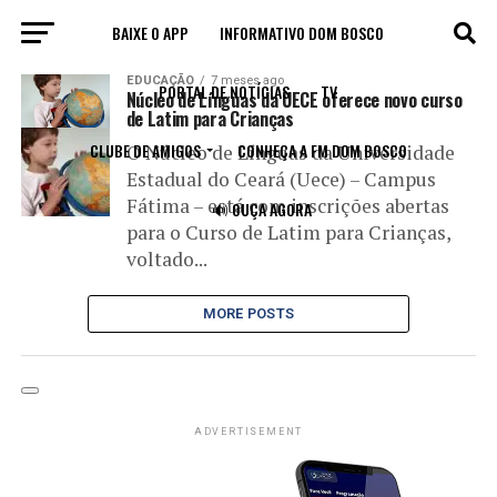
BAIXE O APP
INFORMATIVO DOM BOSCO
All posts tagged "núcleo de língua"
EDUCAÇÃO
7 meses ago
PORTAL DE NOTÍCIAS
TV
Núcleo de Línguas da UECE oferece novo curso
de Latim para Crianças
CLUBE DE AMIGOS
CONHEÇA A FM DOM BOSCO
O Núcleo de Línguas da Universidade
Estadual do Ceará (Uece) – Campus
Fátima – está com inscrições abertas
🔊 OUÇA AGORA
para o Curso de Latim para Crianças,
voltado...
MORE POSTS
ADVERTISEMENT