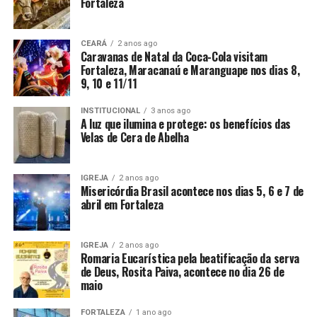
Fortaleza
CEARÁ
2 anos ago
Caravanas de Natal da Coca-Cola visitam
Fortaleza, Maracanaú e Maranguape nos dias 8,
9, 10 e 11/11
INSTITUCIONAL
3 anos ago
A luz que ilumina e protege: os benefícios das
Velas de Cera de Abelha
IGREJA
2 anos ago
Misericórdia Brasil acontece nos dias 5, 6 e 7 de
abril em Fortaleza
IGREJA
2 anos ago
Romaria Eucarística pela beatificação da serva
de Deus, Rosita Paiva, acontece no dia 26 de
maio
FORTALEZA
1 ano ago