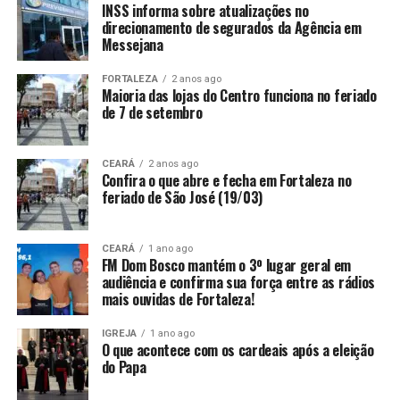
INSS informa sobre atualizações no
direcionamento de segurados da Agência em
Messejana
FORTALEZA
2 anos ago
Maioria das lojas do Centro funciona no feriado
de 7 de setembro
CEARÁ
2 anos ago
Confira o que abre e fecha em Fortaleza no
feriado de São José (19/03)
CEARÁ
1 ano ago
FM Dom Bosco mantém o 3º lugar geral em
audiência e confirma sua força entre as rádios
mais ouvidas de Fortaleza!
IGREJA
1 ano ago
O que acontece com os cardeais após a eleição
do Papa