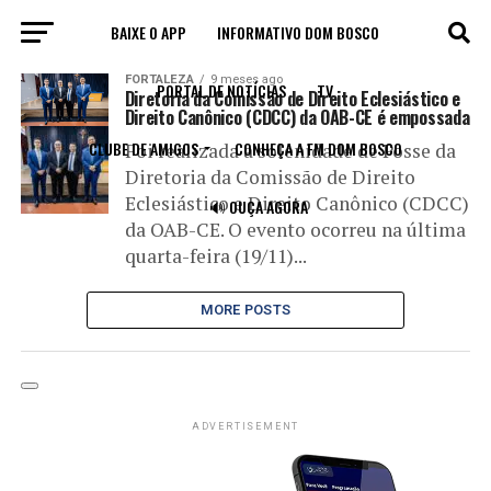
BAIXE O APP
INFORMATIVO DOM BOSCO
All posts tagged "OAB/CE"
FORTALEZA
9 meses ago
PORTAL DE NOTÍCIAS
TV
Diretoria da Comissão de Direito Eclesiástico e
Direito Canônico (CDCC) da OAB-CE é empossada
CLUBE DE AMIGOS
CONHEÇA A FM DOM BOSCO
Foi realizada a solenidade de Posse da
Diretoria da Comissão de Direito
Eclesiástico e Direito Canônico (CDCC)
🔊 OUÇA AGORA
da OAB-CE. O evento ocorreu na última
quarta-feira (19/11)...
MORE POSTS
ADVERTISEMENT