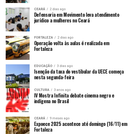
CEARÁ
2 dias ago
Defensoria em Movimento leva atendimento
jurídico a mulheres no Ceará
FORTALEZA
2 dias ago
Operação volta às aulas é realizada em
Fortaleza
EDUCAÇÃO
3 dias ago
Isenção da taxa do vestibular da UECE começa
nesta segunda-feira
CULTURA
3 anos ago
IV Mostra Infinita debate cinema negro e
indígena no Brasil
CEARÁ
9 meses ago
Expoece 2025 acontece até domingo (16/11) em
Fortaleza