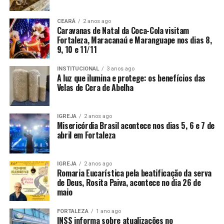
CEARÁ
2 anos ago
Caravanas de Natal da Coca-Cola visitam
Fortaleza, Maracanaú e Maranguape nos dias 8,
9, 10 e 11/11
INSTITUCIONAL
3 anos ago
A luz que ilumina e protege: os benefícios das
Velas de Cera de Abelha
IGREJA
2 anos ago
Misericórdia Brasil acontece nos dias 5, 6 e 7 de
abril em Fortaleza
IGREJA
2 anos ago
Romaria Eucarística pela beatificação da serva
de Deus, Rosita Paiva, acontece no dia 26 de
maio
FORTALEZA
1 ano ago
INSS informa sobre atualizações no