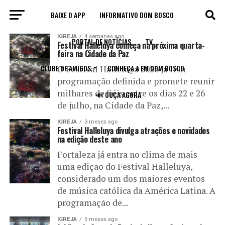
BAIXE O APP
INFORMATIVO DOM BOSCO
All posts tagged "Padre Fábio de Melo"
IGREJA
4 semanas ago
PORTAL DE NOTÍCIAS
TV
Festival Halleluya começa na próxima quarta-
feira na Cidade da Paz
CLUBE DE AMIGOS
CONHEÇA A FM DOM BOSCO
O Festival Halleluya 2026 já tem
programação definida e promete reunir
milhares de fiéis entre os dias 22 e 26
🔊 OUÇA AGORA
de julho, na Cidade da Paz,...
IGREJA
3 meses ago
Festival Halleluya divulga atrações e novidades
na edição deste ano
Fortaleza já entra no clima de mais
uma edição do Festival Halleluya,
considerado um dos maiores eventos
de música católica da América Latina. A
programação de...
IGREJA
5 meses ago