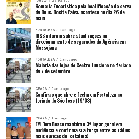
IGREJA
2 anos ago
Romaria Eucarística pela beatificação da serva
de Deus, Rosita Paiva, acontece no dia 26 de
maio
FORTALEZA
1 ano ago
INSS informa sobre atualizações no
direcionamento de segurados da Agência em
Messejana
FORTALEZA
2 anos ago
Maioria das lojas do Centro funciona no feriado
de 7 de setembro
CEARÁ
2 anos ago
Confira o que abre e fecha em Fortaleza no
feriado de São José (19/03)
CEARÁ
1 ano ago
FM Dom Bosco mantém o 3º lugar geral em
audiência e confirma sua força entre as rádios
mais ouvidas de Fortaleza!