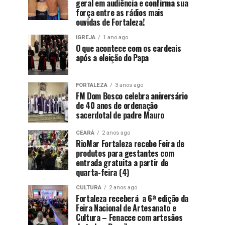
geral em audiência e confirma sua
força entre as rádios mais
ouvidas de Fortaleza!
IGREJA
1 ano ago
O que acontece com os cardeais
após a eleição do Papa
FORTALEZA
3 anos ago
FM Dom Bosco celebra aniversário
de 40 anos de ordenação
sacerdotal de padre Mauro
CEARÁ
2 anos ago
RioMar Fortaleza recebe Feira de
produtos para gestantes com
entrada gratuita a partir de
quarta-feira (4)
CULTURA
2 anos ago
Fortaleza receberá a 6ª edição da
Feira Nacional de Artesanato e
Cultura – Fenacce com artesãos