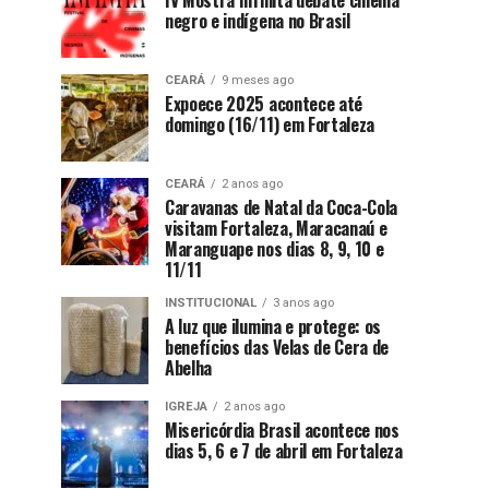
IV Mostra Infinita debate cinema
negro e indígena no Brasil
CEARÁ
9 meses ago
Expoece 2025 acontece até
domingo (16/11) em Fortaleza
CEARÁ
2 anos ago
Caravanas de Natal da Coca-Cola
visitam Fortaleza, Maracanaú e
Maranguape nos dias 8, 9, 10 e
11/11
INSTITUCIONAL
3 anos ago
A luz que ilumina e protege: os
benefícios das Velas de Cera de
Abelha
IGREJA
2 anos ago
Misericórdia Brasil acontece nos
dias 5, 6 e 7 de abril em Fortaleza