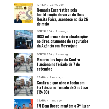
IGREJA
2 anos ago
Romaria Eucarística pela
beatificação da serva de Deus,
Rosita Paiva, acontece no dia 26
de maio
FORTALEZA
1 ano ago
INSS informa sobre atualizações
no direcionamento de segurados
da Agência em Messejana
FORTALEZA
2 anos ago
Maioria das lojas do Centro
funciona no feriado de 7 de
setembro
CEARÁ
2 anos ago
Confira o que abre e fecha em
Fortaleza no feriado de São José
(19/03)
CEARÁ
1 ano ago
FM Dom Bosco mantém o 3º lugar