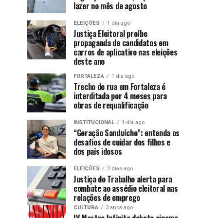
lazer no mês de agosto
ELEIÇÕES
1 dia ago
Justiça Eleitoral proíbe
propaganda de candidatos em
carros de aplicativo nas eleições
deste ano
FORTALEZA
1 dia ago
Trecho de rua em Fortaleza é
interditada por 4 meses para
obras de requalificação
INSTITUCIONAL
1 dia ago
“Geração Sanduíche”: entenda os
desafios de cuidar dos filhos e
dos pais idosos
ELEIÇÕES
2 dias ago
Justiça do Trabalho alerta para
combate ao assédio eleitoral nas
relações de emprego
CULTURA
3 anos ago