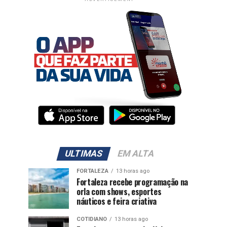
ULTIMAS
EM ALTA
FORTALEZA
13 horas ago
Fortaleza recebe programação na
orla com shows, esportes
náuticos e feira criativa
COTIDIANO
13 horas ago