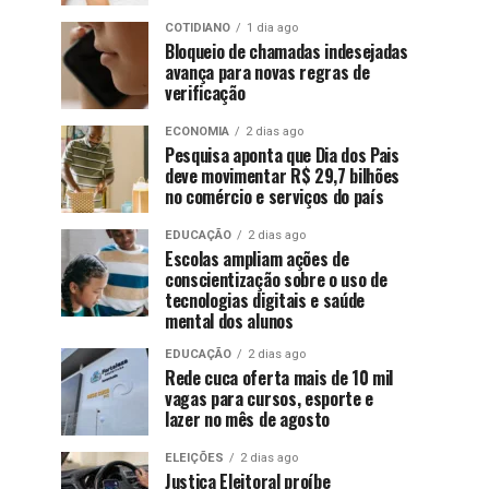
COTIDIANO
1 dia ago
Bloqueio de chamadas indesejadas
avança para novas regras de
verificação
ECONOMIA
2 dias ago
Pesquisa aponta que Dia dos Pais
deve movimentar R$ 29,7 bilhões
no comércio e serviços do país
EDUCAÇÃO
2 dias ago
Escolas ampliam ações de
conscientização sobre o uso de
tecnologias digitais e saúde
mental dos alunos
EDUCAÇÃO
2 dias ago
Rede cuca oferta mais de 10 mil
vagas para cursos, esporte e
lazer no mês de agosto
ELEIÇÕES
2 dias ago
Justiça Eleitoral proíbe