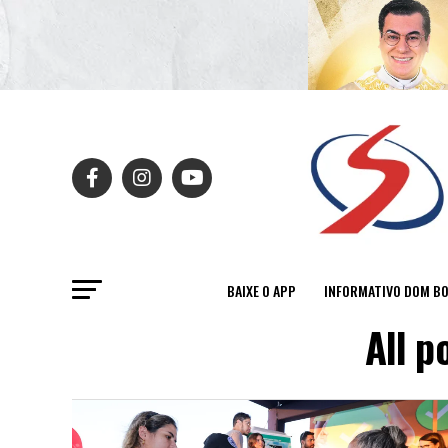
BAIXE O APP
INFORMATIVO DOM B
All p