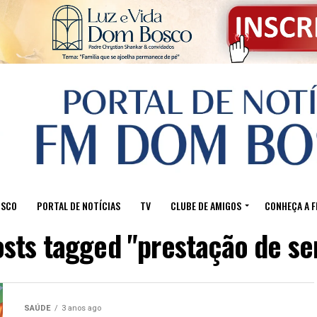
OSCO
PORTAL DE NOTÍCIAS
TV
CLUBE DE AMIGOS
CONHEÇA A 
osts tagged "prestação de se
SAÚDE
3 anos ago