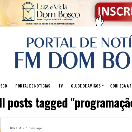
OSCO
PORTAL DE NOTÍCIAS
TV
CLUBE DE AMIGOS
CONHEÇA A 
ll posts tagged "programaçã
IGREJA
1 mês ago