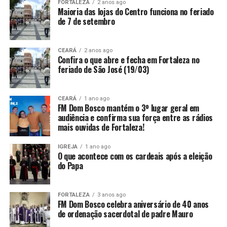
FORTALEZA
2 anos ago
Maioria das lojas do Centro funciona no feriado
de 7 de setembro
CEARÁ
2 anos ago
Confira o que abre e fecha em Fortaleza no
feriado de São José (19/03)
CEARÁ
1 ano ago
FM Dom Bosco mantém o 3º lugar geral em
audiência e confirma sua força entre as rádios
mais ouvidas de Fortaleza!
IGREJA
1 ano ago
O que acontece com os cardeais após a eleição
do Papa
FORTALEZA
3 anos ago
FM Dom Bosco celebra aniversário de 40 anos
de ordenação sacerdotal de padre Mauro