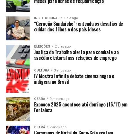
meses para obras de requalificação
INSTITUCIONAL
1 dia ago
“Geração Sanduíche”: entenda os desafios de
cuidar dos filhos e dos pais idosos
ELEIÇÕES
2 dias ago
Justiça do Trabalho alerta para combate ao
assédio eleitoral nas relações de emprego
CULTURA
3 anos ago
IV Mostra Infinita debate cinema negro e
indígena no Brasil
CEARÁ
9 meses ago
Expoece 2025 acontece até domingo (16/11) em
Fortaleza
CEARÁ
2 anos ago
Caravanas de Natal da Coca-Cola visitam