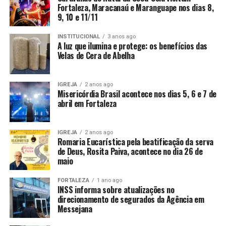
Fortaleza, Maracanaú e Maranguape nos dias 8,
9, 10 e 11/11
INSTITUCIONAL
3 anos ago
A luz que ilumina e protege: os benefícios das
Velas de Cera de Abelha
IGREJA
2 anos ago
Misericórdia Brasil acontece nos dias 5, 6 e 7 de
abril em Fortaleza
IGREJA
2 anos ago
Romaria Eucarística pela beatificação da serva
de Deus, Rosita Paiva, acontece no dia 26 de
maio
FORTALEZA
1 ano ago
INSS informa sobre atualizações no
direcionamento de segurados da Agência em
Messejana