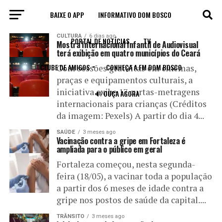
BAIXE O APP
INFORMATIVO DOM BOSCO
All posts tagged "público"
CULTURA
6 dias ago
PORTAL DE NOTÍCIAS
TV
Mostra Internacional Infantil de Audiovisual
terá exibição em quatro municípios do Ceará
CLUBE DE AMIGOS
CONHEÇA A FM DOM BOSCO
Com sessões gratuitas em cinemas,
praças e equipamentos culturais, a
iniciativa exibe 17 curtas-metragens
🔊 OUÇA AGORA
internacionais para crianças (Créditos
da imagem: Pexels) A partir do dia 4...
SAÚDE
3 meses ago
Vacinação contra a gripe em Fortaleza é
ampliada para o público em geral
Fortaleza começou, nesta segunda-
feira (18/05), a vacinar toda a população
a partir dos 6 meses de idade contra a
gripe nos postos de saúde da capital....
TRÂNSITO
3 meses ago