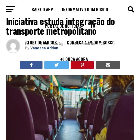
BAIXE O APP
INFORMATIVO DOM BOSCO
TRÂNSITO
Iniciativa estuda integração do
PORTAL DE NOTÍCIAS
TV
transporte metropolitano
CLUBE DE AMIGOS
CONHEÇA A FM DOM BOSCO
Published
4 meses ago
on
24 de abril de 2026
By
Vanessa Ádrian
🔊 OUÇA AGORA