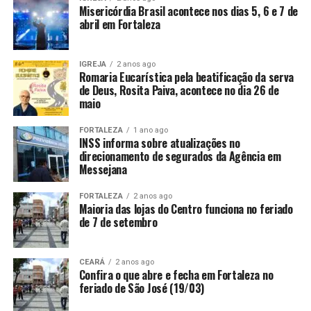
Misericórdia Brasil acontece nos dias 5, 6 e 7 de
abril em Fortaleza
IGREJA
2 anos ago
Romaria Eucarística pela beatificação da serva
de Deus, Rosita Paiva, acontece no dia 26 de
maio
FORTALEZA
1 ano ago
INSS informa sobre atualizações no
direcionamento de segurados da Agência em
Messejana
FORTALEZA
2 anos ago
Maioria das lojas do Centro funciona no feriado
de 7 de setembro
CEARÁ
2 anos ago
Confira o que abre e fecha em Fortaleza no
feriado de São José (19/03)