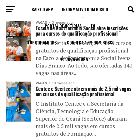
BAIXE O APP
INFORMATIVO DOM BOSCO
All posts tagged "qualificação profissionail"
VAGAS
3 meses ago
PORTAL DE NOTÍCIAS
TV
Escola de Gastronomia Social abre inscrições
para cursos de qualificação profissional
CLUBE DE AMIGOS
CONHEÇA A FM DOM BOSCO
Estão abertas as inscrições para cursos
gratuitos de qualificação profissional
na Escola de Gastronomia Social Ivens
🔊 OUÇA AGORA
Dias Branco. Ao todo, são ofertadas 140
vagas nas áreas...
VAGAS
10 meses ago
Centec e Secitece abrem mais de 2,5 mil vagas
em cursos de qualificação profissional
O Instituto Centec e a Secretaria da
Ciência, Tecnologia e Educação
Superior do Ceará (Secitece) abriram
mais de 2,5 mil vagas em cursos
gratuitos de Formação...