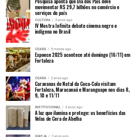
Pesquisa aponta que Dia dos Pais deve
movimentar R$ 29,7 bilhões no comércio e
serviços do país
CULTURA
3 anos ago
IV Mostra Infinita debate cinema negro e
indígena no Brasil
CEARÁ
9 meses ago
Expoece 2025 acontece até domingo (16/11) em
Fortaleza
CEARÁ
2 anos ago
Caravanas de Natal da Coca-Cola visitam
Fortaleza, Maracanaú e Maranguape nos dias 8,
9, 10 e 11/11
INSTITUCIONAL
3 anos ago
A luz que ilumina e protege: os benefícios das
Velas de Cera de Abelha
IGREJA
2 anos ago