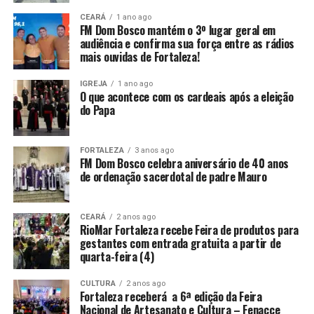
CEARÁ
1 ano ago
FM Dom Bosco mantém o 3º lugar geral em
audiência e confirma sua força entre as rádios
mais ouvidas de Fortaleza!
IGREJA
1 ano ago
O que acontece com os cardeais após a eleição
do Papa
FORTALEZA
3 anos ago
FM Dom Bosco celebra aniversário de 40 anos
de ordenação sacerdotal de padre Mauro
CEARÁ
2 anos ago
RioMar Fortaleza recebe Feira de produtos para
gestantes com entrada gratuita a partir de
quarta-feira (4)
CULTURA
2 anos ago
Fortaleza receberá a 6ª edição da Feira
Nacional de Artesanato e Cultura – Fenacce