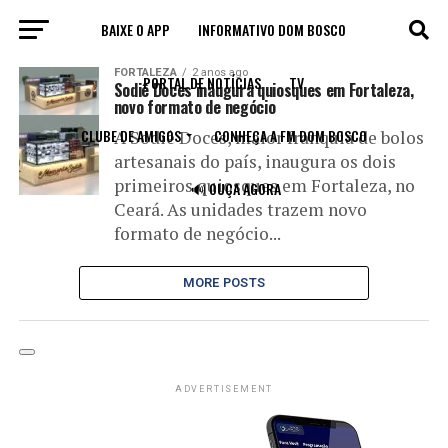
BAIXE O APP
INFORMATIVO DOM BOSCO
All posts tagged "quisque"
FORTALEZA
2 anos ago
PORTAL DE NOTÍCIAS
TV
Sodiê Doces inaugura quiosques em Fortaleza,
novo formato de negócio
CLUBE DE AMIGOS
CONHEÇA A FM DOM BOSCO
A Sodiê Doces, maior franquia de bolos
artesanais do país, inaugura os dois
primeiros quiosques em Fortaleza, no
🔊 OUÇA AGORA
Ceará. As unidades trazem novo
formato de negócio...
MORE POSTS
ADVERTISEMENT