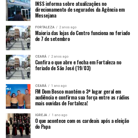
INSS informa sobre atualizações no
direcionamento de segurados da Agência em
Messejana
FORTALEZA
2 anos ago
Maioria das lojas do Centro funciona no feriado
de 7 de setembro
CEARÁ
2 anos ago
Confira o que abre e fecha em Fortaleza no
feriado de São José (19/03)
CEARÁ
1 ano ago
FM Dom Bosco mantém o 3º lugar geral em
audiência e confirma sua força entre as rádios
mais ouvidas de Fortaleza!
IGREJA
1 ano ago
O que acontece com os cardeais após a eleição
do Papa