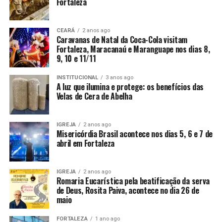
Fortaleza
CEARÁ
2 anos ago
Caravanas de Natal da Coca-Cola visitam
Fortaleza, Maracanaú e Maranguape nos dias 8,
9, 10 e 11/11
INSTITUCIONAL
3 anos ago
A luz que ilumina e protege: os benefícios das
Velas de Cera de Abelha
IGREJA
2 anos ago
Misericórdia Brasil acontece nos dias 5, 6 e 7 de
abril em Fortaleza
IGREJA
2 anos ago
Romaria Eucarística pela beatificação da serva
de Deus, Rosita Paiva, acontece no dia 26 de
maio
FORTALEZA
1 ano ago