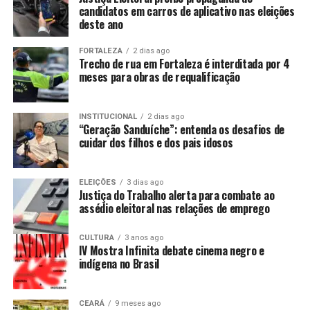
candidatos em carros de aplicativo nas eleições
deste ano
FORTALEZA
2 dias ago
Trecho de rua em Fortaleza é interditada por 4
meses para obras de requalificação
INSTITUCIONAL
2 dias ago
“Geração Sanduíche”: entenda os desafios de
cuidar dos filhos e dos pais idosos
ELEIÇÕES
3 dias ago
Justiça do Trabalho alerta para combate ao
assédio eleitoral nas relações de emprego
CULTURA
3 anos ago
IV Mostra Infinita debate cinema negro e
indígena no Brasil
CEARÁ
9 meses ago