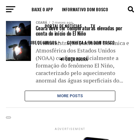
BAIXE O APP
INFORMATIVO DOM BOSCO
All posts tagged "regiões"
CEARÁ
2 meses ago
PORTAL DE NOTÍCIAS
TV
Ceará deve ter temperaturas elevadas por
conta do início do El Niño
CLUBE DE AMIGOS
CONHEÇA A FM DOM BOSCO
A Administração Nacional Oceânica e
Atmosférica dos Estados Unidos
(NOAA) confirmou oficialmente a
🔊 OUÇA AGORA
formação do fenômeno El Niño,
caracterizado pelo aquecimento
anormal das águas superficiais do...
MORE POSTS
ADVERTISEMENT