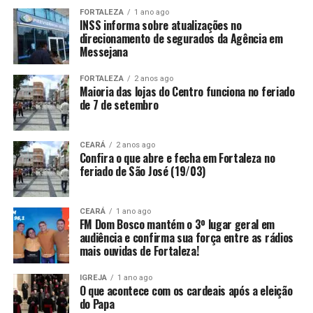
FORTALEZA
1 ano ago
INSS informa sobre atualizações no
direcionamento de segurados da Agência em
Messejana
FORTALEZA
2 anos ago
Maioria das lojas do Centro funciona no feriado
de 7 de setembro
CEARÁ
2 anos ago
Confira o que abre e fecha em Fortaleza no
feriado de São José (19/03)
CEARÁ
1 ano ago
FM Dom Bosco mantém o 3º lugar geral em
audiência e confirma sua força entre as rádios
mais ouvidas de Fortaleza!
IGREJA
1 ano ago
O que acontece com os cardeais após a eleição
do Papa