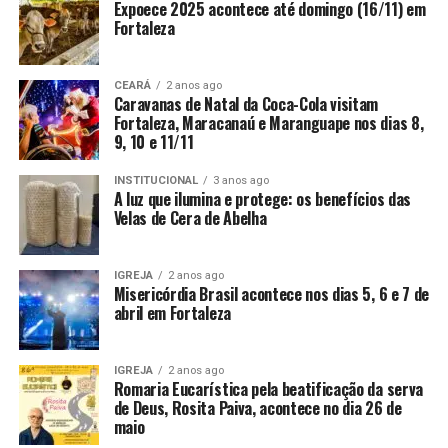
Expoece 2025 acontece até domingo (16/11) em
Fortaleza
CEARÁ
2 anos ago
Caravanas de Natal da Coca-Cola visitam
Fortaleza, Maracanaú e Maranguape nos dias 8,
9, 10 e 11/11
INSTITUCIONAL
3 anos ago
A luz que ilumina e protege: os benefícios das
Velas de Cera de Abelha
IGREJA
2 anos ago
Misericórdia Brasil acontece nos dias 5, 6 e 7 de
abril em Fortaleza
IGREJA
2 anos ago
Romaria Eucarística pela beatificação da serva
de Deus, Rosita Paiva, acontece no dia 26 de
maio