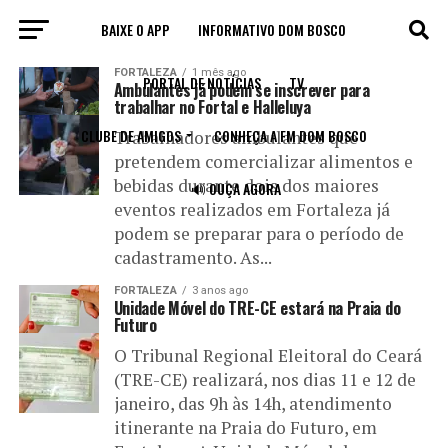
BAIXE O APP
INFORMATIVO DOM BOSCO
All posts tagged "regional"
FORTALEZA
1 mês ago
PORTAL DE NOTÍCIAS
TV
Ambulantes já podem se inscrever para
trabalhar no Fortal e Halleluya
CLUBE DE AMIGOS
CONHEÇA A FM DOM BOSCO
Trabalhadores ambulantes que
pretendem comercializar alimentos e
bebidas durante dois dos maiores
🔊 OUÇA AGORA
eventos realizados em Fortaleza já
podem se preparar para o período de
cadastramento. As...
FORTALEZA
3 anos ago
Unidade Móvel do TRE-CE estará na Praia do
Futuro
O Tribunal Regional Eleitoral do Ceará
(TRE-CE) realizará, nos dias 11 e 12 de
janeiro, das 9h às 14h, atendimento
itinerante na Praia do Futuro, em