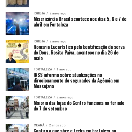
IGREJA
2 anos ago
Misericórdia Brasil acontece nos dias 5, 6 e 7 de
abril em Fortaleza
IGREJA
2 anos ago
Romaria Eucarística pela beatificação da serva
de Deus, Rosita Paiva, acontece no dia 26 de
maio
FORTALEZA
1 ano ago
INSS informa sobre atualizações no
direcionamento de segurados da Agência em
Messejana
FORTALEZA
2 anos ago
Maioria das lojas do Centro funciona no feriado
de 7 de setembro
CEARÁ
2 anos ago
Confira o que abre e fecha em Fortaleza no