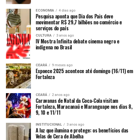
ECONOMIA
4 dias ago
Pesquisa aponta que Dia dos Pais deve
movimentar R$ 29,7 bilhões no comércio e
serviços do país
CULTURA
3 anos ago
IV Mostra Infinita debate cinema negro e
indígena no Brasil
CEARÁ
9 meses ago
Expoece 2025 acontece até domingo (16/11) em
Fortaleza
CEARÁ
2 anos ago
Caravanas de Natal da Coca-Cola visitam
Fortaleza, Maracanaú e Maranguape nos dias 8,
9, 10 e 11/11
INSTITUCIONAL
3 anos ago
A luz que ilumina e protege: os benefícios das
Velas de Cera de Abelha