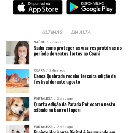
ULTIMAS
EM ALTA
SAÚDE
2 dias ago
Saiba como proteger as vias respiratórias no
período de ventos fortes no Ceará
CEARÁ
2 dias ago
Canoa Quebrada recebe terceira edição de
festival durante agosto
FORTALEZA
2 dias ago
Quarta edição da Parada Pet ocorre neste
sábado no bairro Itaperi
FORTALEZA
2 dias ago
Projeto Horizonte Digital é inaugurado em