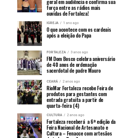
geral em audiência e confirma sua
força entre as rádios mais
ouvidas de Fortaleza!
IGREJA
1 ano ago
O que acontece com os cardeais
após a eleição do Papa
FORTALEZA
3 anos ago
FM Dom Bosco celebra aniversário
de 40 anos de ordenação
sacerdotal de padre Mauro
CEARÁ
2 anos ago
RioMar Fortaleza recebe Feira de
produtos para gestantes com
entrada gratuita a partir de
quarta-feira (4)
CULTURA
2 anos ago
Fortaleza receberá a 6ª edição da
Feira Nacional de Artesanato e
Cultura – Fenacce com artesãos