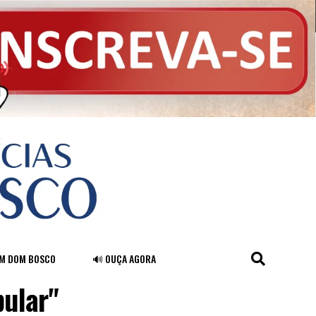
FM DOM BOSCO
🔊 OUÇA AGORA
pular"