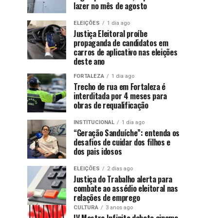
lazer no mês de agosto
ELEIÇÕES
1 dia ago
Justiça Eleitoral proíbe
propaganda de candidatos em
carros de aplicativo nas eleições
deste ano
FORTALEZA
1 dia ago
Trecho de rua em Fortaleza é
interditada por 4 meses para
obras de requalificação
INSTITUCIONAL
1 dia ago
“Geração Sanduíche”: entenda os
desafios de cuidar dos filhos e
dos pais idosos
ELEIÇÕES
2 dias ago
Justiça do Trabalho alerta para
combate ao assédio eleitoral nas
relações de emprego
CULTURA
3 anos ago