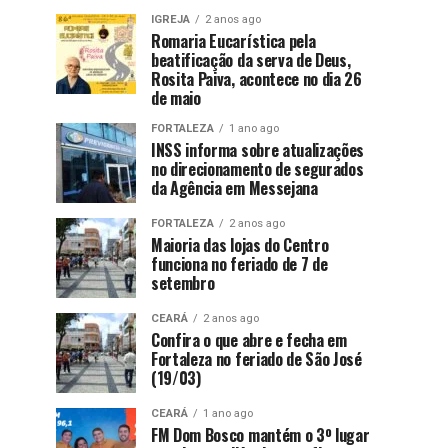
IGREJA
2 anos ago
Romaria Eucarística pela
beatificação da serva de Deus,
Rosita Paiva, acontece no dia 26
de maio
FORTALEZA
1 ano ago
INSS informa sobre atualizações
no direcionamento de segurados
da Agência em Messejana
FORTALEZA
2 anos ago
Maioria das lojas do Centro
funciona no feriado de 7 de
setembro
CEARÁ
2 anos ago
Confira o que abre e fecha em
Fortaleza no feriado de São José
(19/03)
CEARÁ
1 ano ago
FM Dom Bosco mantém o 3º lugar