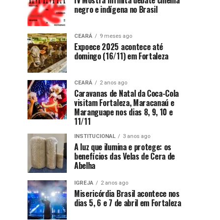
IV Mostra Infinita debate cinema
negro e indígena no Brasil
CEARÁ
9 meses ago
Expoece 2025 acontece até
domingo (16/11) em Fortaleza
CEARÁ
2 anos ago
Caravanas de Natal da Coca-Cola
visitam Fortaleza, Maracanaú e
Maranguape nos dias 8, 9, 10 e
11/11
INSTITUCIONAL
3 anos ago
A luz que ilumina e protege: os
benefícios das Velas de Cera de
Abelha
IGREJA
2 anos ago
Misericórdia Brasil acontece nos
dias 5, 6 e 7 de abril em Fortaleza