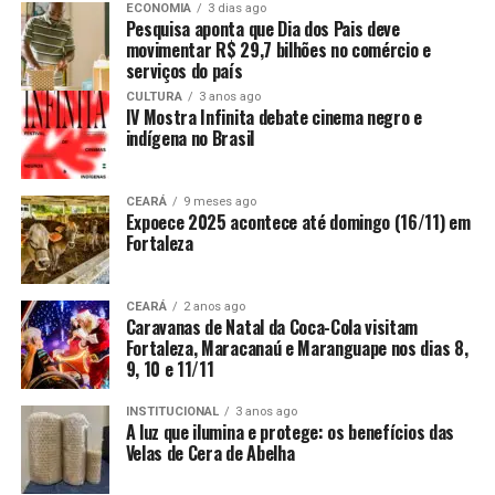
ECONOMIA
3 dias ago
Pesquisa aponta que Dia dos Pais deve
movimentar R$ 29,7 bilhões no comércio e
serviços do país
CULTURA
3 anos ago
IV Mostra Infinita debate cinema negro e
indígena no Brasil
CEARÁ
9 meses ago
Expoece 2025 acontece até domingo (16/11) em
Fortaleza
CEARÁ
2 anos ago
Caravanas de Natal da Coca-Cola visitam
Fortaleza, Maracanaú e Maranguape nos dias 8,
9, 10 e 11/11
INSTITUCIONAL
3 anos ago
A luz que ilumina e protege: os benefícios das
Velas de Cera de Abelha