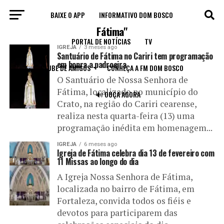
BAIXE O APP
INFORMATIVO DOM BOSCO
All posts tagged "Santuário Nossa Senhora de
Fátima"
PORTAL DE NOTÍCIAS
TV
IGREJA
3 meses ago
Santuário de Fátima no Cariri tem programação
em honra a padroeira
CLUBE DE AMIGOS
CONHEÇA A FM DOM BOSCO
O Santuário de Nossa Senhora de
Fátima, localizado no município do
🔊 OUÇA AGORA
Crato, na região do Cariri cearense,
realiza nesta quarta-feira (13) uma
programação inédita em homenagem...
IGREJA
6 meses ago
Igreja de Fátima celebra dia 13 de fevereiro com
11 Missas ao longo do dia
A Igreja Nossa Senhora de Fátima,
localizada no bairro de Fátima, em
Fortaleza, convida todos os fiéis e
devotos para participarem das