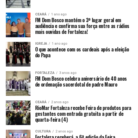
CEARÁ
1 ano ago
FM Dom Bosco mantém o 3º lugar geral em
audiência e confirma sua força entre as rádios
mais ouvidas de Fortaleza!
IGREJA
1 ano ago
O que acontece com os cardeais após a eleição
do Papa
FORTALEZA
3 anos ago
FM Dom Bosco celebra aniversário de 40 anos
de ordenação sacerdotal de padre Mauro
CEARÁ
2 anos ago
RioMar Fortaleza recebe Feira de produtos para
gestantes com entrada gratuita a partir de
quarta-feira (4)
CULTURA
2 anos ago
Fortaleza receberá a 6ª edição da Feira